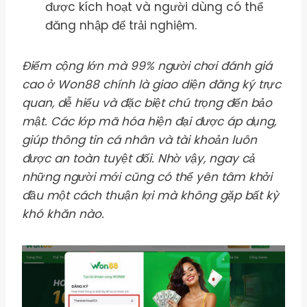
được kích hoạt và người dùng có thể
đăng nhập để trải nghiệm.
Điểm cộng lớn mà 99% người chơi đánh giá
cao ở Won88 chính là giao diện đăng ký trực
quan, dễ hiểu và đặc biệt chú trọng đến bảo
mật. Các lớp mã hóa hiện đại được áp dụng,
giúp thông tin cá nhân và tài khoản luôn
được an toàn tuyệt đối. Nhờ vậy, ngay cả
những người mới cũng có thể yên tâm khởi
đầu một cách thuận lợi mà không gặp bất kỳ
khó khăn nào.