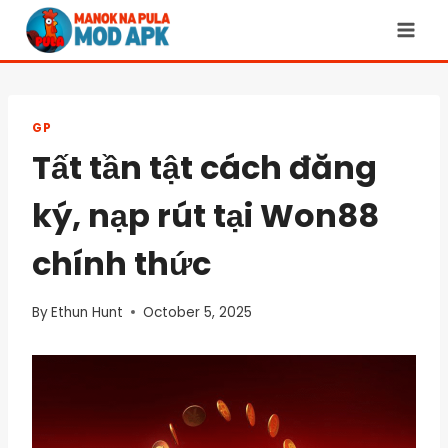
Skip
to
content
GP
Tất tần tật cách đăng
ký, nạp rút tại Won88
chính thức
By
Ethun Hunt
October 5, 2025