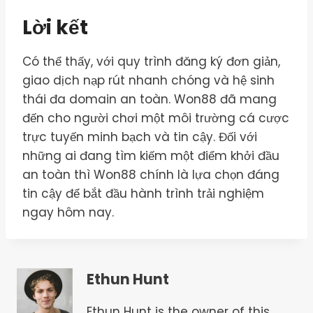
Lời kết
Có thể thấy, với quy trình đăng ký đơn giản,
giao dịch nạp rút nhanh chóng và hệ sinh
thái đa domain an toàn. Won88 đã mang
đến cho người chơi một môi trường cá cược
trực tuyến minh bạch và tin cậy. Đối với
những ai đang tìm kiếm một điểm khởi đầu
an toàn thì Won88 chính là lựa chọn đáng
tin cậy để bắt đầu hành trình trải nghiệm
ngay hôm nay.
Ethun Hunt
Ethun Hunt is the owner of this