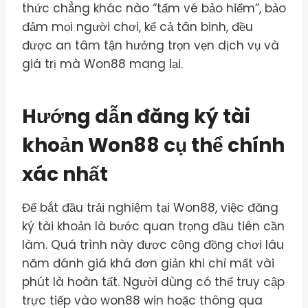
thức chẳng khác nào “tấm vé bảo hiểm”, bảo
đảm mọi người chơi, kể cả tân binh, đều
được an tâm tận hưởng trọn vẹn dịch vụ và
giá trị mà Won88 mang lại.
Hướng dẫn đăng ký tài
khoản Won88 cụ thể chính
xác nhất
Để bắt đầu trải nghiệm tại Won88, việc đăng
ký tài khoản là bước quan trọng đầu tiên cần
làm. Quá trình này được cộng đồng chơi lâu
năm đánh giá khá đơn giản khi chỉ mất vài
phút là hoàn tất. Người dùng có thể truy cập
trực tiếp vào won88 win hoặc thông qua