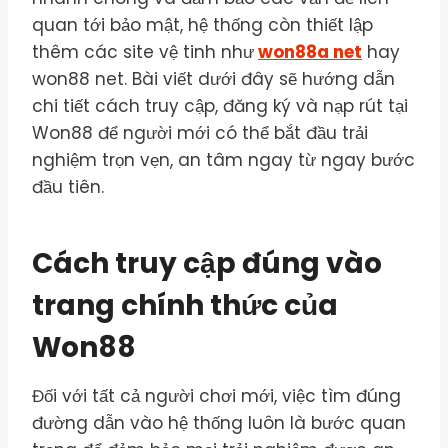
quan tới bảo mật, hệ thống còn thiết lập
thêm các site vệ tinh như
won88a net
hay
won88 net. Bài viết dưới đây sẽ hướng dẫn
chi tiết cách truy cập, đăng ký và nạp rút tại
Won88 để người mới có thể bắt đầu trải
nghiệm trọn vẹn, an tâm ngay từ ngay bước
đầu tiên.
Cách truy cập đúng vào
trang chính thức của
Won88
Đối với tất cả người chơi mới, việc tìm đúng
đường dẫn vào hệ thống luôn là bước quan