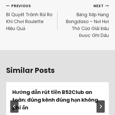
Post
PREVIOUS
NEXT
Bí Quyết Tránh Rủi Ro
Bảng Xếp Hạng
navigation
Khi Chơi Roulette
Bongdaso – Nơi Hơi
Hiệu Quả
Thở Của Giải Đấu
Được Ghi Dấu
Similar Posts
Hướng dẫn rút tiền B52Club an
toàn: đúng kênh đúng hạn không
phí ẩn