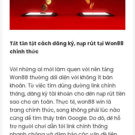
Tất tần tật cách đăng ký, nạp rút tại Won88
chính thức
Với những ai mới làm quen với nền tảng
Won88 thường đối diện với không ít băn
khoăn. Từ việc tìm đúng đường link chính
thống, đăng ký tài khoản cho đến nạp rút tiền
sao cho an toàn. Thực tế, won88 win là
trang chính thức, song không phải lúc nào
cũng dễ tìm thấy trên Google. Do đó, để hỗ
trợ người chơi dẫn tới link chính thống
nhanh chóng và đảm bảo các vấn đề liên