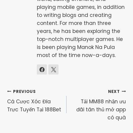
playing mobile games, in addition
to writing blogs and creating
content. For more than three
years, he has been exploring the
top-notch multiplayer games. He
is been playing Manok Na Pula
most of the time now-a-days.
Post
PREVIOUS
NEXT
Cá Cược Xóc Đĩa
Tải MM88 nhận ưu
navigation
Trực Tuyến Tại 188Bet
đãi tân thủ mở app
có quà