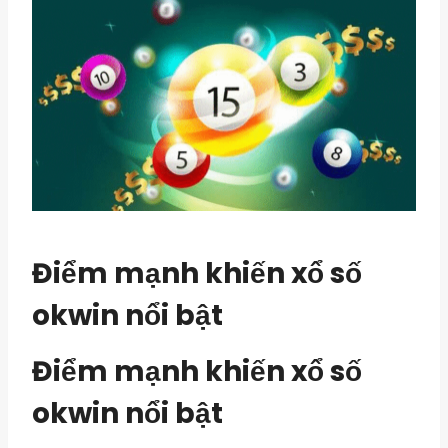
Điểm mạnh khiến xổ số
okwin nổi bật
Điểm mạnh khiến xổ số
okwin nổi bật