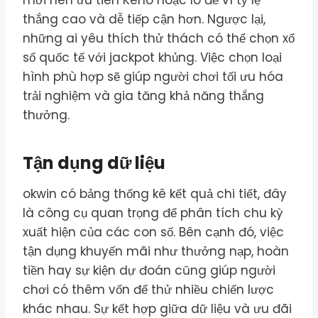
mới nên ưu tiên Keno hoặc lô đề vì tỷ lệ
thắng cao và dễ tiếp cận hơn. Ngược lại,
những ai yêu thích thử thách có thể chọn xổ
số quốc tế với jackpot khủng. Việc chọn loại
hình phù hợp sẽ giúp người chơi tối ưu hóa
trải nghiệm và gia tăng khả năng thắng
thưởng.
Tận dụng dữ liệu
okwin có bảng thống kê kết quả chi tiết, đây
là công cụ quan trọng để phân tích chu kỳ
xuất hiện của các con số. Bên cạnh đó, việc
tận dụng khuyến mãi như thưởng nạp, hoàn
tiền hay sự kiện dự đoán cũng giúp người
chơi có thêm vốn để thử nhiều chiến lược
khác nhau. Sự kết hợp giữa dữ liệu và ưu đãi