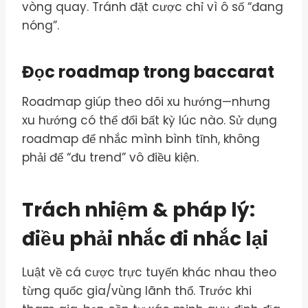
vòng quay. Tránh đặt cược chỉ vì ô số “đang
nóng”.
Đọc roadmap trong baccarat
Roadmap giúp theo dõi xu hướng—nhưng
xu hướng có thể đổi bất kỳ lúc nào. Sử dụng
roadmap để nhắc mình bình tĩnh, không
phải để “đu trend” vô điều kiện.
Trách nhiệm & pháp lý:
điều phải nhắc đi nhắc lại
Luật về cá cược trực tuyến khác nhau theo
từng quốc gia/vùng lãnh thổ. Trước khi