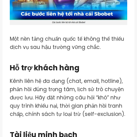
Một nền tảng chuẩn quốc tế không thể thiếu
dịch vụ sau hậu trường vững chắc.
Hỗ trợ khách hàng
Kênh liên hệ đa dạng (chat, email, hotline),
phản hồi đúng trọng tâm, lịch sử trò chuyện
được lưu. Hãy đặt những câu hỏi “khó” như
quy trình khiếu nại, thời gian phản hồi tranh
chấp, chính sách tự loại trừ (self-exclusion).
Tài liệu minh bạch