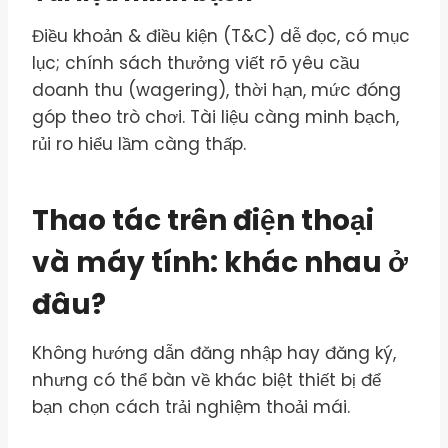
Điều khoản & điều kiện (T&C) dễ đọc, có mục
lục; chính sách thưởng viết rõ yêu cầu
doanh thu (wagering), thời hạn, mức đóng
góp theo trò chơi. Tài liệu càng minh bạch,
rủi ro hiểu lầm càng thấp.
Thao tác trên điện thoại
và máy tính: khác nhau ở
đâu?
Không hướng dẫn đăng nhập hay đăng ký,
nhưng có thể bàn về khác biệt thiết bị để
bạn chọn cách trải nghiệm thoải mái.