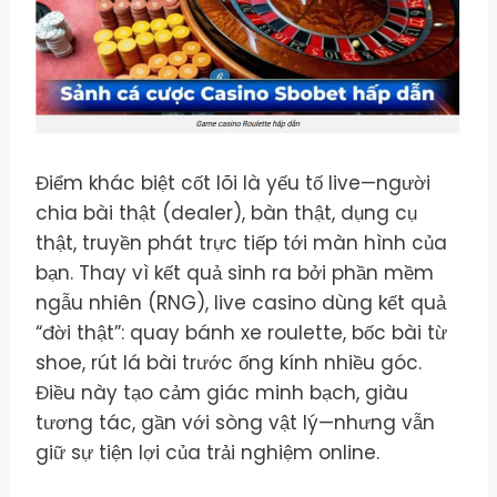
Điểm khác biệt cốt lõi là yếu tố live—người
chia bài thật (dealer), bàn thật, dụng cụ
thật, truyền phát trực tiếp tới màn hình của
bạn. Thay vì kết quả sinh ra bởi phần mềm
ngẫu nhiên (RNG), live casino dùng kết quả
“đời thật”: quay bánh xe roulette, bốc bài từ
shoe, rút lá bài trước ống kính nhiều góc.
Điều này tạo cảm giác minh bạch, giàu
tương tác, gần với sòng vật lý—nhưng vẫn
giữ sự tiện lợi của trải nghiệm online.