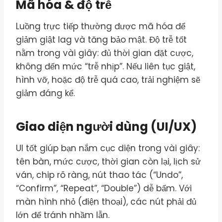
Mã hóa & độ trễ
Luồng trực tiếp thường được mã hóa để
giảm giật lag và tăng bảo mật. Độ trễ tốt
nằm trong vài giây: đủ thời gian đặt cược,
không đến mức “trễ nhịp”. Nếu liên tục giật,
hình vỡ, hoặc độ trễ quá cao, trải nghiệm sẽ
giảm đáng kể.
Giao diện người dùng (UI/UX)
UI tốt giúp bạn nắm cục diện trong vài giây:
tên bàn, mức cược, thời gian còn lại, lịch sử
ván, chip rõ ràng, nút thao tác (“Undo”,
“Confirm”, “Repeat”, “Double”) dễ bấm. Với
màn hình nhỏ (điện thoại), các nút phải đủ
lớn để tránh nhầm lẫn.