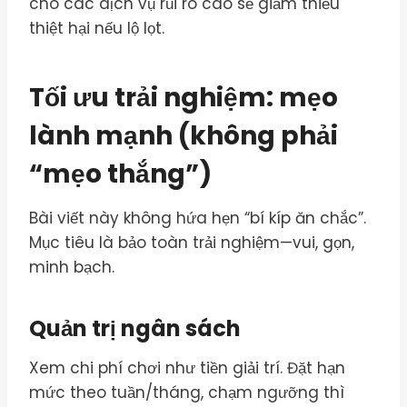
cho các dịch vụ rủi ro cao sẽ giảm thiểu
thiệt hại nếu lộ lọt.
Tối ưu trải nghiệm: mẹo
lành mạnh (không phải
“mẹo thắng”)
Bài viết này không hứa hẹn “bí kíp ăn chắc”.
Mục tiêu là bảo toàn trải nghiệm—vui, gọn,
minh bạch.
Quản trị ngân sách
Xem chi phí chơi như tiền giải trí. Đặt hạn
mức theo tuần/tháng, chạm ngưỡng thì