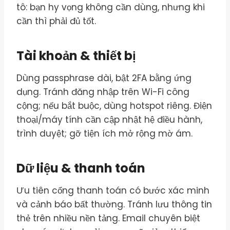
tô: bạn hy vọng không cần dùng, nhưng khi
cần thì phải đủ tốt.
Tài khoản & thiết bị
Dùng passphrase dài, bật 2FA bằng ứng
dụng. Tránh đăng nhập trên Wi-Fi công
cộng; nếu bắt buộc, dùng hotspot riêng. Điện
thoại/máy tính cần cập nhật hệ điều hành,
trình duyệt; gỡ tiện ích mở rộng mờ ám.
Dữ liệu & thanh toán
Ưu tiên cổng thanh toán có bước xác minh
và cảnh báo bất thường. Tránh lưu thông tin
thẻ trên nhiều nền tảng. Email chuyên biệt