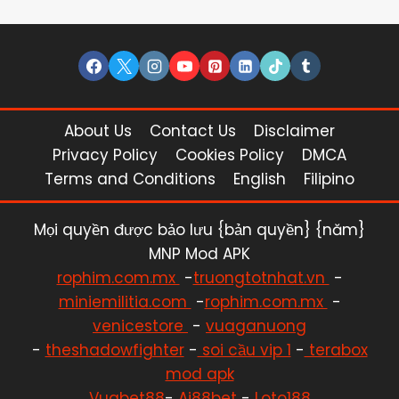
About Us
Contact Us
Disclaimer
Privacy Policy
Cookies Policy
DMCA
Terms and Conditions
English
Filipino
Mọi quyền được bảo lưu {bản quyền} {năm}
MNP Mod APK
rophim.com.mx
-
truongtotnhat.vn
-
miniemilitia.com
-
rophim.com.mx
-
venicestore
-
vuaganuong
-
theshadowfighter
-
soi cầu vip 1
-
terabox
mod apk
Vuabet88
-
Ai88bet
-
Loto188