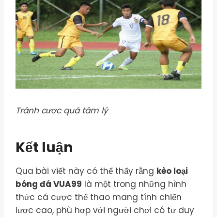
Tránh cược quá tâm lý
Kết luận
Qua bài viết này có thể thấy rằng
kèo loại
bóng đá VUA99
là một trong những hình
thức cá cược thể thao mang tính chiến
lược cao, phù hợp với người chơi có tư duy