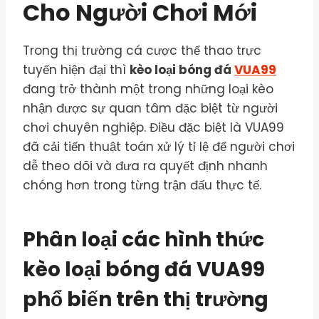
Cho Người Chơi Mới
Trong thị trường cá cược thể thao trực
tuyến hiện đại thì
kèo loại bóng đá
VUA99
đang trở thành một trong những loại kèo
nhận được sự quan tâm đặc biệt từ người
chơi chuyên nghiệp. Điều đặc biệt là VUA99
đã cải tiến thuật toán xử lý tỉ lệ để người chơi
dễ theo dõi và đưa ra quyết định nhanh
chóng hơn trong từng trận đấu thực tế.
Phân loại các hình thức
kèo loại bóng đá VUA99
phổ biến trên thị trường