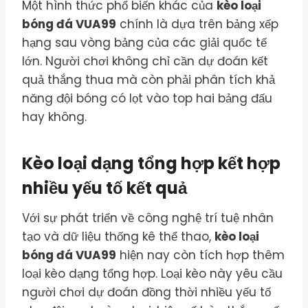
Một hình thức phổ biến khác của
kèo loại
bóng đá VUA99
chính là dựa trên bảng xếp
hạng sau vòng bảng của các giải quốc tế
lớn. Người chơi không chỉ cần dự đoán kết
quả thắng thua mà còn phải phân tích khả
năng đội bóng có lọt vào top hai bảng đấu
hay không.
Kèo loại dạng tổng hợp kết hợp
nhiều yếu tố kết quả
Với sự phát triển về công nghệ trí tuệ nhân
tạo và dữ liệu thống kê thể thao,
kèo loại
bóng đá VUA99
hiện nay còn tích hợp thêm
loại kèo dạng tổng hợp. Loại kèo này yêu cầu
người chơi dự đoán đồng thời nhiều yếu tố