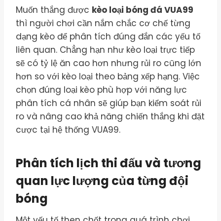
Muốn thắng được
kèo loại bóng đá VUA99
thì người chơi cần nắm chắc cơ chế từng
dạng kèo để phân tích đúng đắn các yếu tố
liên quan. Chẳng hạn như kèo loại trực tiếp
sẽ có tỷ lệ ăn cao hơn nhưng rủi ro cũng lớn
hơn so với kèo loại theo bảng xếp hạng. Việc
chọn đúng loại kèo phù hợp với năng lực
phân tích cá nhân sẽ giúp bạn kiểm soát rủi
ro và nâng cao khả năng chiến thắng khi đặt
cược tại hệ thống VUA99.
Phân tích lịch thi đấu và tương
quan lực lượng của từng đội
bóng
Một yếu tố then chốt trong quá trình chơi