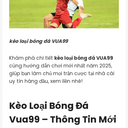
kèo loại bóng đá VUA99
Khám phá chi tiết
kèo loại bóng đá VUA99
cùng hướng dẫn chơi mới nhất năm 2025,
giúp bạn làm chủ mọi trận cược tại nhà cái
uy tín hàng đầu, xem liền nhé!
Kèo Loại Bóng Đá
Vua99 – Thông Tin Mới