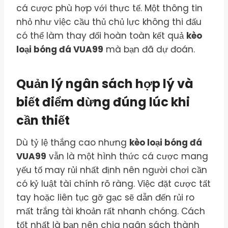
cá cược phù hợp với thực tế. Một thông tin
nhỏ như việc cầu thủ chủ lực không thi đấu
có thể làm thay đổi hoàn toàn kết quả
kèo
loại bóng đá VUA99
mà bạn đã dự đoán.
Quản lý ngân sách hợp lý và
biết điểm dừng đúng lúc khi
cần thiết
Dù tỷ lệ thắng cao nhưng
kèo loại bóng đá
VUA99
vẫn là một hình thức cá cược mang
yếu tố may rủi nhất định nên người chơi cần
có kỷ luật tài chính rõ ràng. Việc đặt cược tất
tay hoặc liên tục gỡ gạc sẽ dẫn đến rủi ro
mất trắng tài khoản rất nhanh chóng. Cách
tốt nhất là bạn nên chia ngân sách thành