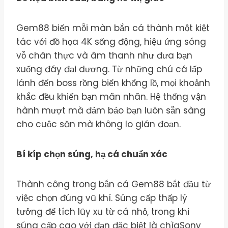
Gem88 biến mỗi màn bắn cá thành một kiệt
tác với đồ họa 4K sống động, hiệu ứng sóng
vỗ chân thực và âm thanh như đưa bạn
xuống đáy đại dương. Từ những chú cá lấp
lánh đến boss rồng biển khổng lồ, mọi khoảnh
khắc đều khiến bạn mãn nhãn. Hệ thống vận
hành mượt mà đảm bảo bạn luôn sẵn sàng
cho cuộc săn mà không lo gián đoạn.
Bí kíp chọn súng, hạ cá chuẩn xác
Thành công trong bắn cá Gem88 bắt đầu từ
việc chọn đúng vũ khí. Súng cấp thấp lý
tưởng để tích lũy xu từ cá nhỏ, trong khi
súng cấp cao với đạn đặc biệt là chìaSony