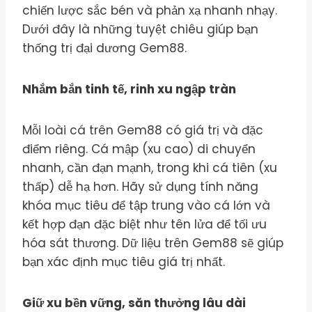
chiến lược sắc bén và phản xạ nhanh nhạy.
Dưới đây là những tuyệt chiêu giúp bạn
thống trị đại dương Gem88.
Nhắm bắn tinh tế, rinh xu ngập tràn
Mỗi loài cá trên Gem88 có giá trị và đặc
điểm riêng. Cá mập (xu cao) di chuyển
nhanh, cần đạn mạnh, trong khi cá tiên (xu
thấp) dễ hạ hơn. Hãy sử dụng tính năng
khóa mục tiêu để tập trung vào cá lớn và
kết hợp đạn đặc biệt như tên lửa để tối ưu
hóa sát thương. Dữ liệu trên Gem88 sẽ giúp
bạn xác định mục tiêu giá trị nhất.
Giữ xu bền vững, săn thưởng lâu dài