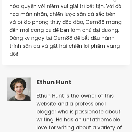
hòa quyện với niềm vui giải trí bất tận. Với đồ
họa mãn nhãn, chiến lược săn cá sắc bén
và bí kíp phong thủy độc đáo, Gem88 mang
đến mọi công cụ để bạn làm chủ đại dương.
Đăng ký ngay tại Gem88 để bắt đầu hành
trình săn cá và gặt hái chiến lợi phẩm vang
dội!
Ethun Hunt
Ethun Hunt is the owner of this
website and a professional
blogger who is passionate about
writing. He has an unfathomable
love for writing about a variety of