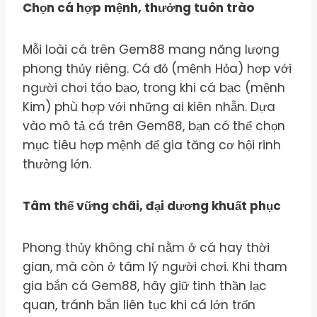
Chọn cá hợp mệnh, thưởng tuôn trào
Mỗi loài cá trên Gem88 mang năng lượng
phong thủy riêng. Cá đỏ (mệnh Hỏa) hợp với
người chơi táo bạo, trong khi cá bạc (mệnh
Kim) phù hợp với những ai kiên nhẫn. Dựa
vào mô tả cá trên Gem88, bạn có thể chọn
mục tiêu hợp mệnh để gia tăng cơ hội rinh
thưởng lớn.
Tâm thế vững chãi, đại dương khuất phục
Phong thủy không chỉ nằm ở cá hay thời
gian, mà còn ở tâm lý người chơi. Khi tham
gia bắn cá Gem88, hãy giữ tinh thần lạc
quan, tránh bắn liên tục khi cá lớn trốn