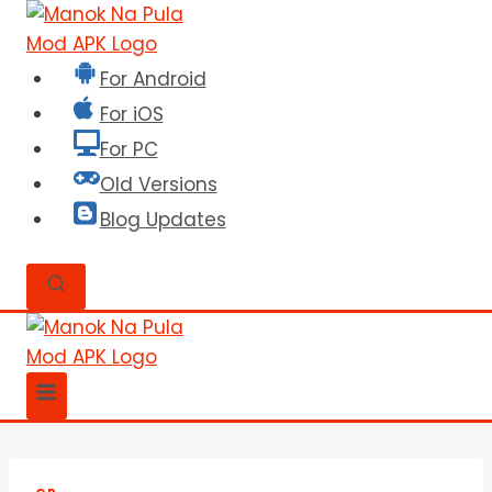
Skip
to
content
For Android
For iOS
For PC
Old Versions
Blog Updates