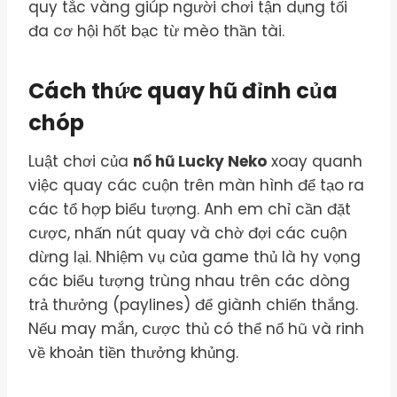
quy tắc vàng giúp người chơi tận dụng tối
đa cơ hội hốt bạc từ mèo thần tài.
Cách thức quay hũ đỉnh của
chóp
Luật chơi của
nổ hũ Lucky Neko
xoay quanh
việc quay các cuộn trên màn hình để tạo ra
các tổ hợp biểu tượng. Anh em chỉ cần đặt
cược, nhấn nút quay và chờ đợi các cuộn
dừng lại. Nhiệm vụ của game thủ là hy vọng
các biểu tượng trùng nhau trên các dòng
trả thưởng (paylines) để giành chiến thắng.
Nếu may mắn, cược thủ có thể nổ hũ và rinh
về khoản tiền thưởng khủng.