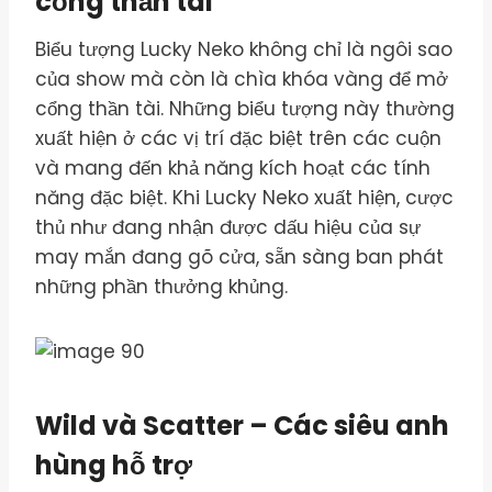
cổng thần tài
Biểu tượng Lucky Neko không chỉ là ngôi sao
của show mà còn là chìa khóa vàng để mở
cổng thần tài. Những biểu tượng này thường
xuất hiện ở các vị trí đặc biệt trên các cuộn
và mang đến khả năng kích hoạt các tính
năng đặc biệt. Khi Lucky Neko xuất hiện, cược
thủ như đang nhận được dấu hiệu của sự
may mắn đang gõ cửa, sẵn sàng ban phát
những phần thưởng khủng.
Wild và Scatter – Các siêu anh
hùng hỗ trợ