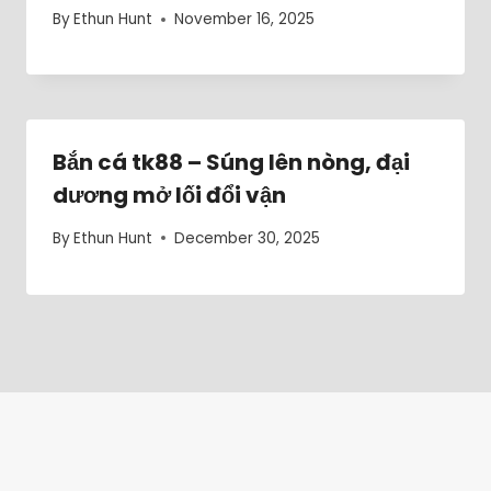
By
Ethun Hunt
November 16, 2025
Bắn cá tk88 – Súng lên nòng, đại
dương mở lối đổi vận
By
Ethun Hunt
December 30, 2025