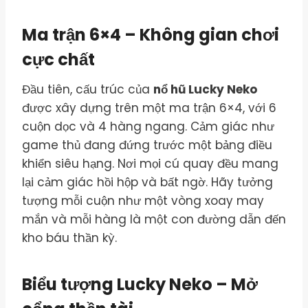
Ma trận 6×4 – Không gian chơi
cực chất
Đầu tiên, cấu trúc của
nổ hũ Lucky Neko
được xây dựng trên một ma trận 6×4, với 6
cuộn dọc và 4 hàng ngang. Cảm giác như
game thủ đang đứng trước một bảng điều
khiển siêu hạng. Nơi mọi cú quay đều mang
lại cảm giác hồi hộp và bất ngờ. Hãy tưởng
tượng mỗi cuộn như một vòng xoay may
mắn và mỗi hàng là một con đường dẫn đến
kho báu thần kỳ.
Biểu tượng Lucky Neko – Mở