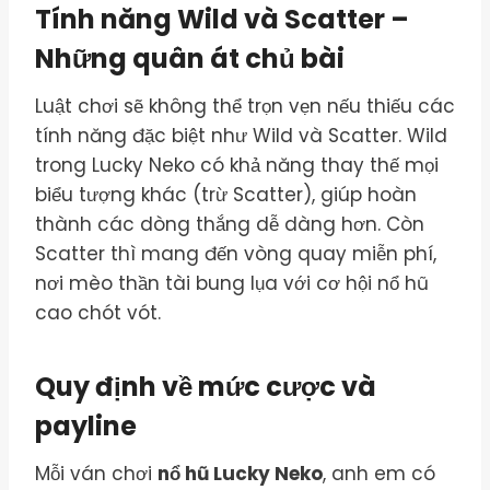
Tính năng Wild và Scatter –
Những quân át chủ bài
Luật chơi sẽ không thể trọn vẹn nếu thiếu các
tính năng đặc biệt như Wild và Scatter. Wild
trong Lucky Neko có khả năng thay thế mọi
biểu tượng khác (trừ Scatter), giúp hoàn
thành các dòng thắng dễ dàng hơn. Còn
Scatter thì mang đến vòng quay miễn phí,
nơi mèo thần tài bung lụa với cơ hội nổ hũ
cao chót vót.
Quy định về mức cược và
payline
Mỗi ván chơi
nổ hũ Lucky Neko
, anh em có