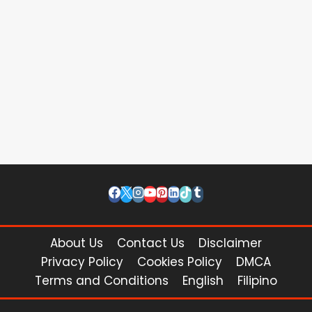
About Us
Contact Us
Disclaimer
Privacy Policy
Cookies Policy
DMCA
Terms and Conditions
English
Filipino