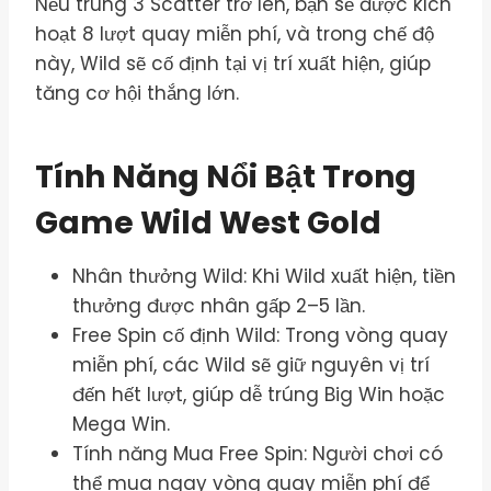
Nếu trúng 3 Scatter trở lên, bạn sẽ được kích
hoạt 8 lượt quay miễn phí, và trong chế độ
này, Wild sẽ cố định tại vị trí xuất hiện, giúp
tăng cơ hội thắng lớn.
Tính Năng Nổi Bật Trong
Game Wild West Gold
Nhân thưởng Wild: Khi Wild xuất hiện, tiền
thưởng được nhân gấp 2–5 lần.
Free Spin cố định Wild: Trong vòng quay
miễn phí, các Wild sẽ giữ nguyên vị trí
đến hết lượt, giúp dễ trúng Big Win hoặc
Mega Win.
Tính năng Mua Free Spin: Người chơi có
thể mua ngay vòng quay miễn phí để