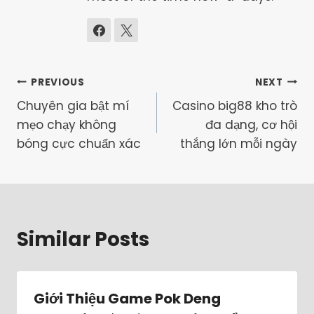
Post
PREVIOUS
NEXT
Chuyên gia bật mí
Casino big88 kho trò
navigation
mẹo chạy không
đa dạng, cơ hội
bóng cực chuẩn xác
thắng lớn mỗi ngày
Similar Posts
Giới Thiệu Game Pok Deng