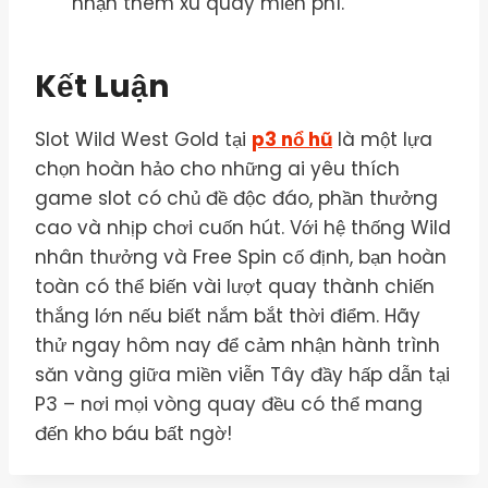
nhận thêm xu quay miễn phí.
Kết Luận
Slot Wild West Gold tại
p3 nổ hũ
là một lựa
chọn hoàn hảo cho những ai yêu thích
game slot có chủ đề độc đáo, phần thưởng
cao và nhịp chơi cuốn hút. Với hệ thống Wild
nhân thưởng và Free Spin cố định, bạn hoàn
toàn có thể biến vài lượt quay thành chiến
thắng lớn nếu biết nắm bắt thời điểm. Hãy
thử ngay hôm nay để cảm nhận hành trình
săn vàng giữa miền viễn Tây đầy hấp dẫn tại
P3 – nơi mọi vòng quay đều có thể mang
đến kho báu bất ngờ!