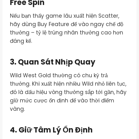
Free Spin
Nếu bạn thấy game lâu xuất hiện Scatter,
hãy dùng Buy Feature để vào ngay chế độ
thưởng – tỷ lệ trúng nhân thưởng cao hơn
đáng kể.
3. Quan Sát Nhịp Quay
Wild West Gold thường có chu kỳ trả
thưởng. Khi xuất hiện nhiều Wild nhỏ liên tục,
đó là dấu hiệu vòng thưởng sắp tới gần, hãy
giữ mức cược ổn định để vào thời điểm
vàng.
4. Giữ Tâm Lý Ổn Định