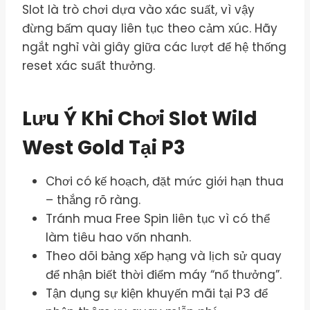
Slot là trò chơi dựa vào xác suất, vì vậy
đừng bấm quay liên tục theo cảm xúc. Hãy
ngắt nghỉ vài giây giữa các lượt để hệ thống
reset xác suất thưởng.
Lưu Ý Khi Chơi Slot Wild
West Gold Tại P3
Chơi có kế hoạch, đặt mức giới hạn thua
– thắng rõ ràng.
Tránh mua Free Spin liên tục vì có thể
làm tiêu hao vốn nhanh.
Theo dõi bảng xếp hạng và lịch sử quay
để nhận biết thời điểm máy “nổ thưởng”.
Tận dụng sự kiện khuyến mãi tại P3 để