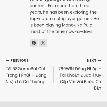
content. For more than three
years, he has been exploring the
top-notch multiplayer games. He
is been playing Manok Na Pula
most of the time now-a-days.
Post
PREVIOUS
NEXT
Tải 68GameBài Chỉ
789WIN Đăng Nhập –
navigation
Trong 1 Phút – Đăng
Tài Khoản Được Truy
Nhập Là Có Thưởng
Cập Với Vài Bước Cơ
Bản