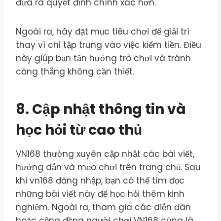
đưa ra quyết định chính xác hơn.
Ngoài ra, hãy đặt mục tiêu chơi để giải trí
thay vì chỉ tập trung vào việc kiếm tiền. Điều
này giúp bạn tận hưởng trò chơi và tránh
căng thẳng không cần thiết.
8. Cập nhật thông tin và
học hỏi từ cao thủ
VN168 thường xuyên cập nhật các bài viết,
hướng dẫn và mẹo chơi trên trang chủ. Sau
khi vn168 đăng nhập, bạn có thể tìm đọc
những bài viết này để học hỏi thêm kinh
nghiệm. Ngoài ra, tham gia các diễn đàn
hoặc cộng đồng người chơi VN168 cũng là