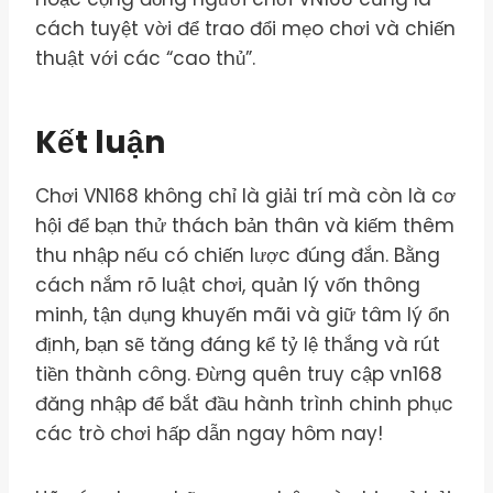
cách tuyệt vời để trao đổi mẹo chơi và chiến
thuật với các “cao thủ”.
Kết luận
Chơi VN168 không chỉ là giải trí mà còn là cơ
hội để bạn thử thách bản thân và kiếm thêm
thu nhập nếu có chiến lược đúng đắn. Bằng
cách nắm rõ luật chơi, quản lý vốn thông
minh, tận dụng khuyến mãi và giữ tâm lý ổn
định, bạn sẽ tăng đáng kể tỷ lệ thắng và rút
tiền thành công. Đừng quên truy cập vn168
đăng nhập để bắt đầu hành trình chinh phục
các trò chơi hấp dẫn ngay hôm nay!