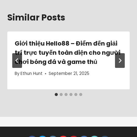
Similar Posts
Giới thiệu Hello88 – Điểm đến giải
trí trực tuyến toàn diện cho người
chơi bóng đá và game thủ
By
Ethun Hunt
September 21, 2025