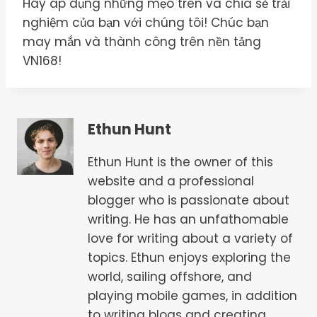
Hãy áp dụng những mẹo trên và chia sẻ trải
nghiệm của bạn với chúng tôi! Chúc bạn
may mắn và thành công trên nền tảng
VN168!
Ethun Hunt
Ethun Hunt is the owner of this
website and a professional
blogger who is passionate about
writing. He has an unfathomable
love for writing about a variety of
topics. Ethun enjoys exploring the
world, sailing offshore, and
playing mobile games, in addition
to writing blogs and creating