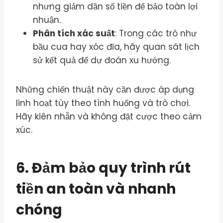
nhưng giảm dần số tiền để bảo toàn lợi
nhuận.
Phân tích xác suất
: Trong các trò như
bầu cua hay xóc đĩa, hãy quan sát lịch
sử kết quả để dự đoán xu hướng.
Những chiến thuật này cần được áp dụng
linh hoạt tùy theo tình huống và trò chơi.
Hãy kiên nhẫn và không đặt cược theo cảm
xúc.
6. Đảm bảo quy trình rút
tiền an toàn và nhanh
chóng