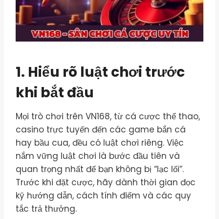
1. Hiểu rõ luật chơi trước
khi bắt đầu
Mọi trò chơi trên VN168, từ cá cược thể thao,
casino trực tuyến đến các game bắn cá
hay bầu cua, đều có luật chơi riêng. Việc
nắm vững luật chơi là bước đầu tiên và
quan trọng nhất để bạn không bị “lạc lối”.
Trước khi đặt cược, hãy dành thời gian đọc
kỹ hướng dẫn, cách tính điểm và các quy
tắc trả thưởng.