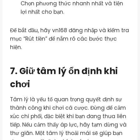
Chọn phương thức nhanh nhất và tiện
lợi nhất cho bạn.
Để bắt đầu, hãy vn168 đăng nhập và kiểm tra
mục “Rút tiền” để nắm rõ các bước thực
hiện.
7. Giữ tâm lý ổn định khi
chơi
Tâm lý là yếu tố quan trọng quyết định sự
thành công khi chơi cá cược. Đừng để cảm
xúc chi phối, đặc biệt khi bạn đang thua liên
tiếp. Nếu cảm thấy áp lực, hãy tạm dừng và
thư giãn. Một tâm lý thoải mái sẽ giúp bạn