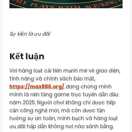
Sự kiện là ưu đãi
Kết luận
Với hàng loạt cải tiến mạnh mẽ về giao diện,
tính năng và chính sách bảo mật,
https://max886.org/
đang chứng minh
mình là nền tảng game trực tuyến dẫn đầu
năm 2025. Người chơi không chỉ được tiếp
cận công nghệ mới, mà còn được tận
hưởng sự an toàn, minh bạch và hàng loạt
ưu đãi hấp dẫn không nơi nào sánh bằng.