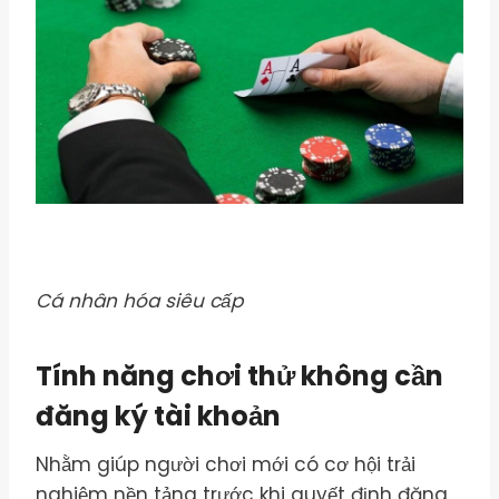
Cá nhân hóa siêu cấp
Tính năng chơi thử không cần
đăng ký tài khoản
Nhằm giúp người chơi mới có cơ hội trải
nghiệm nền tảng trước khi quyết định đăng