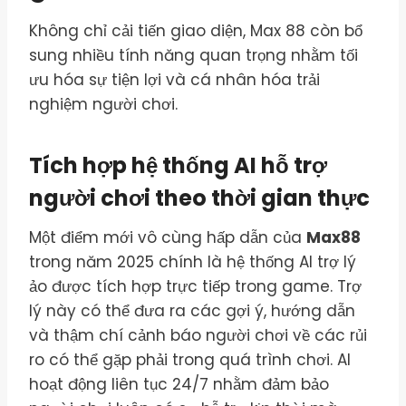
Không chỉ cải tiến giao diện, Max 88 còn bổ
sung nhiều tính năng quan trọng nhằm tối
ưu hóa sự tiện lợi và cá nhân hóa trải
nghiệm người chơi.
Tích hợp hệ thống AI hỗ trợ
người chơi theo thời gian thực
Một điểm mới vô cùng hấp dẫn của
Max88
trong năm 2025 chính là hệ thống AI trợ lý
ảo được tích hợp trực tiếp trong game. Trợ
lý này có thể đưa ra các gợi ý, hướng dẫn
và thậm chí cảnh báo người chơi về các rủi
ro có thể gặp phải trong quá trình chơi. AI
hoạt động liên tục 24/7 nhằm đảm bảo