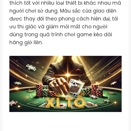
thích tốt với nhiều loại thiết bị khác nhau mà
người chơi sử dụng. Màu sắc của giao diện
được thay đổi theo phong cách hiện đại, tối
ưu thị giác và giảm mỏi mắt cho người
dùng trong quá trình chơi game kéo dài
hàng giờ liền.