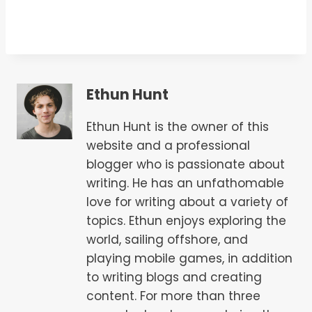
Ethun Hunt
Ethun Hunt is the owner of this
website and a professional
blogger who is passionate about
writing. He has an unfathomable
love for writing about a variety of
topics. Ethun enjoys exploring the
world, sailing offshore, and
playing mobile games, in addition
to writing blogs and creating
content. For more than three