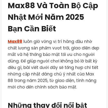
Max88 Và Toàn Bộ Cập
Nhật Mới Năm 2025
Bạn Cần Biết
Max88
luôn giữ vững vị trí hàng đầu nhờ
chất lượng sản phẩm vượt trội, giao diện đẹp
mắt và hệ thống bảo mật tối ưu cho người
dùng. Để giúp người chơi không bỏ lỡ bất kỳ
điều gì, bài viết dưới đây sẽ tổng hợp chi tiết
những cập nhật đáng chú ý nhất của Max
88 trong năm 2025, từ giao diện, tính năng
mới cho đến chính sách bảo mật.
Những thay đổi nổi bật