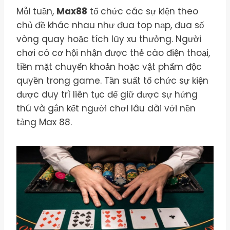
Mỗi tuần,
Max88
tổ chức các sự kiện theo
chủ đề khác nhau như đua top nạp, đua số
vòng quay hoặc tích lũy xu thưởng. Người
chơi có cơ hội nhận được thẻ cào điện thoại,
tiền mặt chuyển khoản hoặc vật phẩm độc
quyền trong game. Tần suất tổ chức sự kiện
được duy trì liên tục để giữ được sự hứng
thú và gắn kết người chơi lâu dài với nền
tảng Max 88.