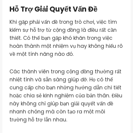
Hỗ Trợ Giải Quyết Vấn Đề
Khi gặp phải vấn đề trong trò chơi, việc tìm
kiếm sự hỗ trợ từ cộng đồng là điều rất cần
thiết. Có thể bạn gặp khó khăn trong việc
hoàn thành một nhiệm vụ hay không hiểu rõ
về một tính năng nào đó.
Các thành viên trong cộng đồng thường rất
nhiệt tình và sẵn sàng giúp đỡ. Họ có thể
cung cấp cho bạn những hướng dẫn chi tiết
hoặc chia sẻ kinh nghiệm của bản thân. Điều
này không chỉ giúp bạn giải quyết vấn đề
nhanh chóng mà còn tạo ra một môi
trường hỗ trợ lẫn nhau.