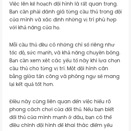
Việc lên kế hoạch đội hình là rất quan trọng.
Bạn cần phải đánh giá từng cầu thủ trong đội
của mình và xác định những vị trí phù hợp
với khả năng của họ.
Mỗi cầu thủ đều có những chỉ số riêng như
tốc độ, sức mạnh, và khả năng chuyền bóng.
Bạn cần xem xét các yếu tố này khi lựa chọn
cầu thủ cho từng vị trí. Một đội hình cân
bằng giữa tấn công và phòng ngự sẽ mang
lại kết quả tốt hơn.
Điều này cũng liên quan đến việc hiểu rõ
phong cách chơi của đối thủ. Nếu bạn biết
đối thủ của mình mạnh ở đâu, bạn có thể
điều chỉnh đội hình để khai thác điểm yếu