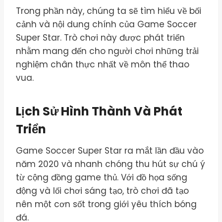
Trong phần này, chúng ta sẽ tìm hiểu về bối
cảnh và nội dung chính của Game Soccer
Super Star. Trò chơi này được phát triển
nhằm mang đến cho người chơi những trải
nghiệm chân thực nhất về môn thể thao
vua.
Lịch Sử Hình Thành Và Phát
Triển
Game Soccer Super Star ra mắt lần đầu vào
năm 2020 và nhanh chóng thu hút sự chú ý
từ cộng đồng game thủ. Với đồ họa sống
động và lối chơi sáng tạo, trò chơi đã tạo
nên một cơn sốt trong giới yêu thích bóng
đá.