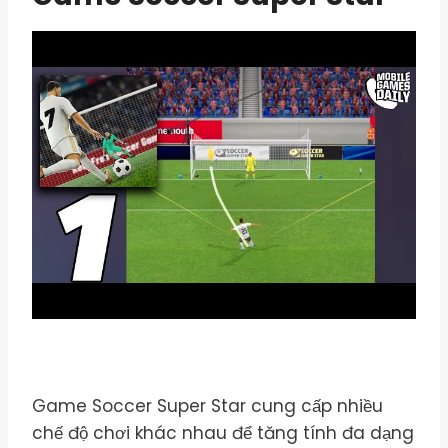
Game Soccer Super Star cung cấp nhiều
chế độ chơi khác nhau để tăng tính đa dạng