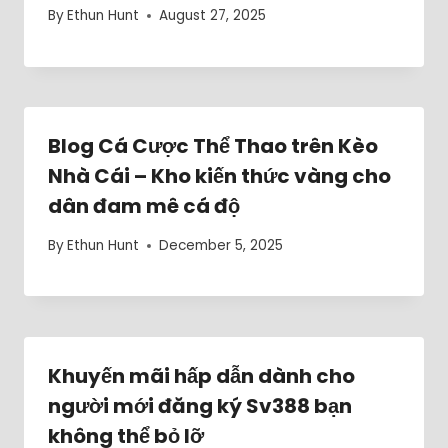
By
Ethun Hunt
August 27, 2025
Blog Cá Cược Thể Thao trên Kèo
Nhà Cái – Kho kiến thức vàng cho
dân đam mê cá độ
By
Ethun Hunt
December 5, 2025
Khuyến mãi hấp dẫn dành cho
người mới đăng ký Sv388 bạn
không thể bỏ lỡ