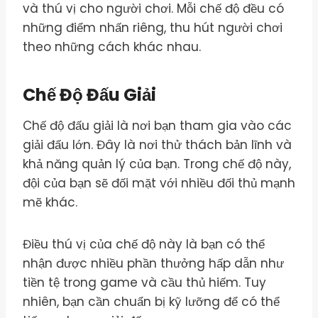
và thú vị cho người chơi. Mỗi chế độ đều có
những điểm nhấn riêng, thu hút người chơi
theo những cách khác nhau.
Chế Độ Đấu Giải
Chế độ đấu giải là nơi bạn tham gia vào các
giải đấu lớn. Đây là nơi thử thách bản lĩnh và
khả năng quản lý của bạn. Trong chế độ này,
đội của bạn sẽ đối mặt với nhiều đối thủ mạnh
mẽ khác.
Điều thú vị của chế độ này là bạn có thể
nhận được nhiều phần thưởng hấp dẫn như
tiền tệ trong game và cầu thủ hiếm. Tuy
nhiên, bạn cần chuẩn bị kỹ lưỡng để có thể