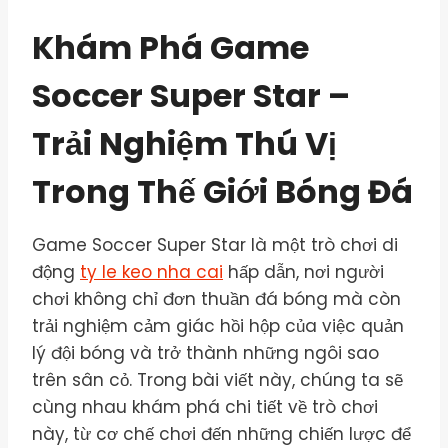
Khám Phá Game
Soccer Super Star –
Trải Nghiệm Thú Vị
Trong Thế Giới Bóng Đá
Game Soccer Super Star là một trò chơi di
động
ty le keo nha cai
hấp dẫn, nơi người
chơi không chỉ đơn thuần đá bóng mà còn
trải nghiệm cảm giác hồi hộp của việc quản
lý đội bóng và trở thành những ngôi sao
trên sân cỏ. Trong bài viết này, chúng ta sẽ
cùng nhau khám phá chi tiết về trò chơi
này, từ cơ chế chơi đến những chiến lược để