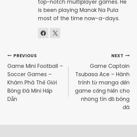
top-notch multiplayer games. He
is been playing Manok Na Pula
most of the time now-a-days.
Post
PREVIOUS
NEXT
Game Mini Football –
Game Captain
navigation
Soccer Games –
Tsubasa Ace – Hành
Khám Phá Thế Giới
trình từ manga đến
Bóng Đá Mini Hấp
game cống hiến cho
Dẫn
những tín đồ bóng
đá