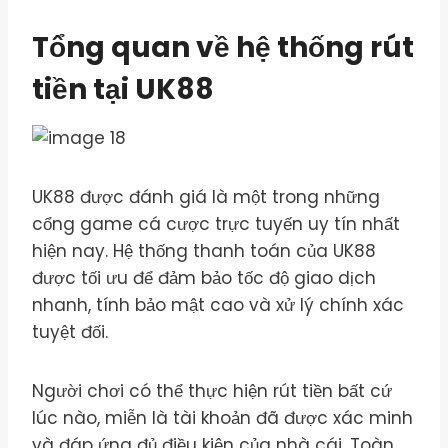
Tổng quan về hệ thống rút
tiền tại UK88
UK88 được đánh giá là một trong những
cổng game cá cược trực tuyến uy tín nhất
hiện nay. Hệ thống thanh toán của UK88
được tối ưu để đảm bảo tốc độ giao dịch
nhanh, tính bảo mật cao và xử lý chính xác
tuyệt đối.
Người chơi có thể thực hiện rút tiền bất cứ
lúc nào, miễn là tài khoản đã được xác minh
và đáp ứng đủ điều kiện của nhà cái. Toàn