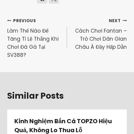
Post
PREVIOUS
NEXT
Làm Thế Nào Để
Cách Chơi Fantan –
navigation
Tăng Tỉ Lệ Thắng Khi
Trò Chơi Dân Gian
Chơi Đá Gà Tại
Châu Á Đầy Hấp Dẫn
SV388?
Similar Posts
Kinh Nghiệm Bắn Cá TOPZO Hiệu
Quả, Không Lo Thua Lỗ