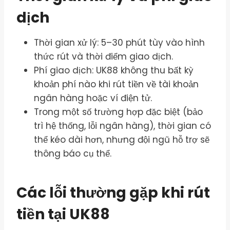
dịch
Thời gian xử lý: 5–30 phút tùy vào hình
thức rút và thời điểm giao dịch.
Phí giao dịch: UK88 không thu bất kỳ
khoản phí nào khi rút tiền về tài khoản
ngân hàng hoặc ví điện tử.
Trong một số trường hợp đặc biệt (bảo
trì hệ thống, lỗi ngân hàng), thời gian có
thể kéo dài hơn, nhưng đội ngũ hỗ trợ sẽ
thông báo cụ thể.
Các lỗi thường gặp khi rút
tiền tại UK88