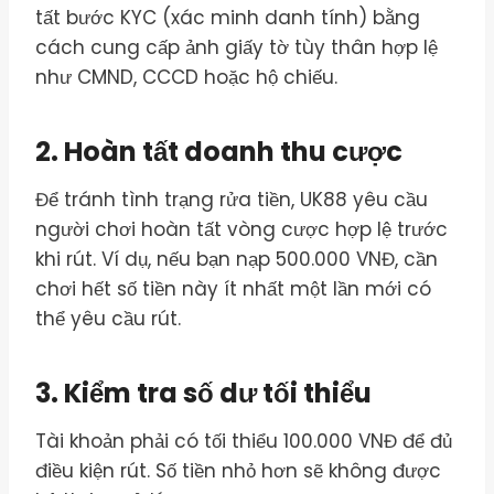
tất bước KYC (xác minh danh tính) bằng
cách cung cấp ảnh giấy tờ tùy thân hợp lệ
như CMND, CCCD hoặc hộ chiếu.
2. Hoàn tất doanh thu cược
Để tránh tình trạng rửa tiền, UK88 yêu cầu
người chơi hoàn tất vòng cược hợp lệ trước
khi rút. Ví dụ, nếu bạn nạp 500.000 VNĐ, cần
chơi hết số tiền này ít nhất một lần mới có
thể yêu cầu rút.
3. Kiểm tra số dư tối thiểu
Tài khoản phải có tối thiểu 100.000 VNĐ để đủ
điều kiện rút. Số tiền nhỏ hơn sẽ không được