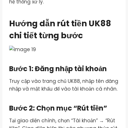
hệ thống xử lý.
Hướng dẫn rút tiền UK88
chi tiết từng bước
Bước 1: Đăng nhập tài khoản
Truy cập vào trang chủ UK88, nhập tên đăng
nhập và mật khẩu để vào tài khoản cá nhân.
Bước 2: Chọn mục “Rút tiền”
Tại giao diện chính, chọn “Tài khoản” → “Rút