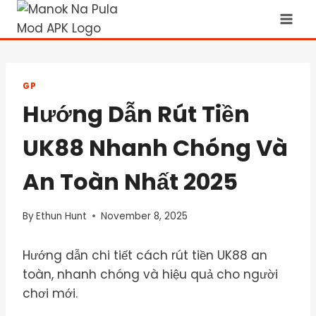
Skip
to
content
GP
Hướng Dẫn Rút Tiền
UK88 Nhanh Chóng Và
An Toàn Nhất 2025
By
Ethun Hunt
November 8, 2025
Hướng dẫn chi tiết cách rút tiền UK88 an
toàn, nhanh chóng và hiệu quả cho người
chơi mới.