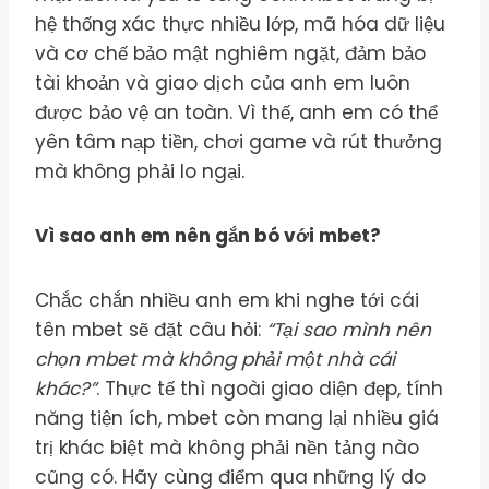
hệ thống xác thực nhiều lớp, mã hóa dữ liệu
và cơ chế bảo mật nghiêm ngặt, đảm bảo
tài khoản và giao dịch của anh em luôn
được bảo vệ an toàn. Vì thế, anh em có thể
yên tâm nạp tiền, chơi game và rút thưởng
mà không phải lo ngại.
Vì sao anh em nên gắn bó với mbet?
Chắc chắn nhiều anh em khi nghe tới cái
tên mbet sẽ đặt câu hỏi:
“Tại sao mình nên
chọn mbet mà không phải một nhà cái
khác?”
. Thực tế thì ngoài giao diện đẹp, tính
năng tiện ích, mbet còn mang lại nhiều giá
trị khác biệt mà không phải nền tảng nào
cũng có. Hãy cùng điểm qua những lý do