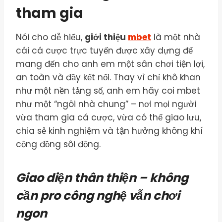
tham gia
Nói cho dễ hiểu,
giới thiệu
mbet
là một nhà
cái cá cược trực tuyến được xây dựng để
mang đến cho anh em một sân chơi tiện lợi,
an toàn và đầy kết nối. Thay vì chỉ khô khan
như một nền tảng số, anh em hãy coi mbet
như một “ngôi nhà chung” – nơi mọi người
vừa tham gia cá cược, vừa có thể giao lưu,
chia sẻ kinh nghiệm và tận hưởng không khí
cộng đồng sôi động.
Giao diện thân thiện – không
cần pro công nghệ vẫn chơi
ngon