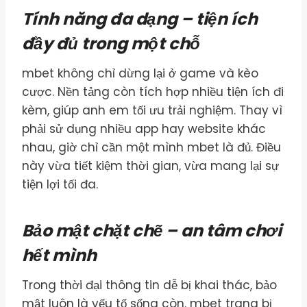
Tính năng đa dạng – tiện ích
đầy đủ trong một chỗ
mbet không chỉ dừng lại ở game và kèo
cược. Nền tảng còn tích hợp nhiều tiện ích đi
kèm, giúp anh em tối ưu trải nghiệm. Thay vì
phải sử dụng nhiều app hay website khác
nhau, giờ chỉ cần một mình mbet là đủ. Điều
này vừa tiết kiệm thời gian, vừa mang lại sự
tiện lợi tối đa.
Bảo mật chặt chẽ – an tâm chơi
hết mình
Trong thời đại thông tin dễ bị khai thác, bảo
mật luôn là yếu tố sống còn. mbet trang bị