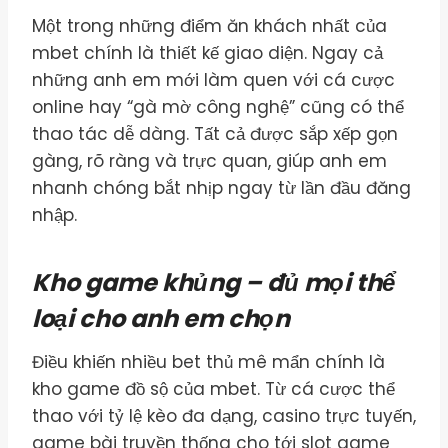
Một trong những điểm ăn khách nhất của
mbet chính là thiết kế giao diện. Ngay cả
những anh em mới làm quen với cá cược
online hay “gà mờ công nghệ” cũng có thể
thao tác dễ dàng. Tất cả được sắp xếp gọn
gàng, rõ ràng và trực quan, giúp anh em
nhanh chóng bắt nhịp ngay từ lần đầu đăng
nhập.
Kho game khủng – đủ mọi thể
loại cho anh em chọn
Điều khiến nhiều bet thủ mê mẩn chính là
kho game đồ sộ của mbet. Từ cá cược thể
thao với tỷ lệ kèo đa dạng, casino trực tuyến,
game bài truyền thống cho tới slot game