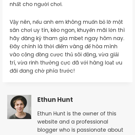
nhất cho người chơi.
Vậy nên, nếu anh em không muốn bỏ lỡ một
sân chơi uy tín, kèo ngon, khuyến mãi lớn thì
hãy đăng ký tham gia mbet ngay hôm nay.
Đây chính là thời điểm vàng để hòa mình
vào cộng đồng cược thủ sôi động, vừa giải
trí, vừa rinh thưởng cực đã với hàng loạt ưu
đãi đang chờ phía trước!
Ethun Hunt
Ethun Hunt is the owner of this
website and a professional
blogger who is passionate about