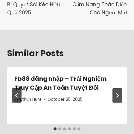
navigation
Bí Quyết Soi Kèo Hiệu
Cẩm Nang Toàn Diện
Quả 2025
Cho Người Mới
Similar Posts
Fb88 đăng nhập – Trải Nghiệm
Truy Cập An Toàn Tuyệt Đối
By
Ethun Hunt
October 25, 2025