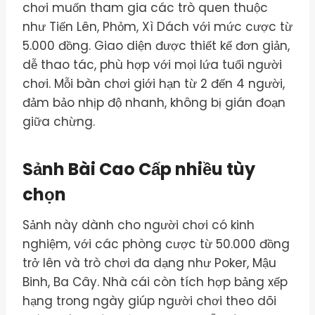
chơi muốn tham gia các trò quen thuộc
như Tiến Lên, Phỏm, Xì Dách với mức cược từ
5.000 đồng. Giao diện được thiết kế đơn giản,
dễ thao tác, phù hợp với mọi lứa tuổi người
chơi. Mỗi bàn chơi giới hạn từ 2 đến 4 người,
đảm bảo nhịp độ nhanh, không bị gián đoạn
giữa chừng.
Sảnh Bài Cao Cấp nhiều tùy
chọn
Sảnh này dành cho người chơi có kinh
nghiệm, với các phòng cược từ 50.000 đồng
trở lên và trò chơi đa dạng như Poker, Mậu
Binh, Ba Cây. Nhà cái còn tích hợp bảng xếp
hạng trong ngày giúp người chơi theo dõi