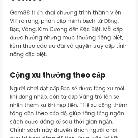
Gem88 triển khai chương trình thành viên
VIP rõ ràng, phân cấp minh bạch từ Đồng,
Bạc, Vàng, Kim Cương đến Đặc Biệt. Mỗi cấp
được hưởng những mức thưởng riêng biệt,
kèm theo các ưu đãi và quyền truy cập tính
năng đặc biệt.
Cộng xu thưởng theo cấp
Người chơi đạt cấp Bạc sẽ được tặng xu mỗi
khi đăng nhập, còn từ cấp Vàng trở lên sẽ
nhận thêm xu khi nạp tiền. Tỉ lệ xu cộng thêm
tăng dần theo cấp độ, giúp tăng tổng ngân
sách cược đáng kể sau thời gian ngắn.
Chính sách này khuyến khích người chơi