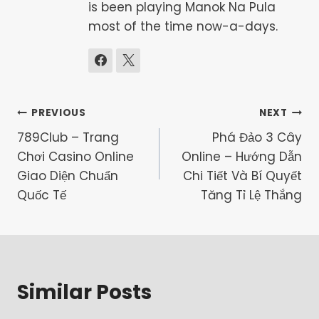
is been playing Manok Na Pula
most of the time now-a-days.
Post
PREVIOUS
NEXT
789Club – Trang
Phá Đảo 3 Cây
navigation
Chơi Casino Online
Online – Hướng Dẫn
Giao Diện Chuẩn
Chi Tiết Và Bí Quyết
Quốc Tế
Tăng Tỉ Lệ Thắng
Similar Posts