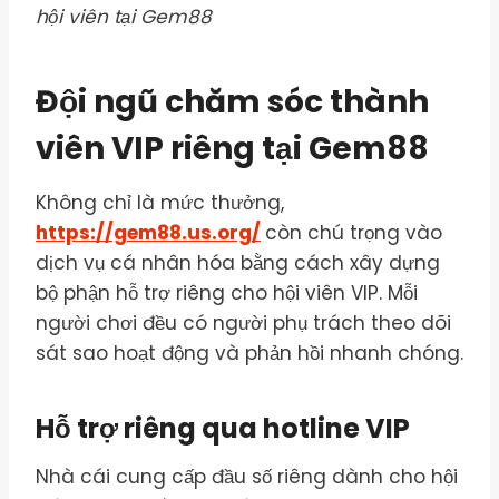
hội viên tại Gem88
Đội ngũ chăm sóc thành
viên VIP riêng tại Gem88
Không chỉ là mức thưởng,
https://gem88.us.org/
còn chú trọng vào
dịch vụ cá nhân hóa bằng cách xây dựng
bộ phận hỗ trợ riêng cho hội viên VIP. Mỗi
người chơi đều có người phụ trách theo dõi
sát sao hoạt động và phản hồi nhanh chóng.
Hỗ trợ riêng qua hotline VIP
Nhà cái cung cấp đầu số riêng dành cho hội