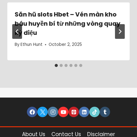
Săn hũ slots Hbet – Vén màn kho
báu huyền bí từ những vòng quay
kỳ diệu
By
Ethun Hunt
October 2, 2025
About Us
Contact Us
Disclaimer