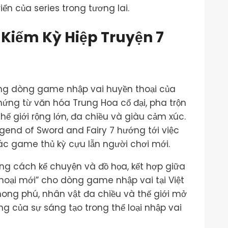
ển của series trong tương lai.
n Kiếm Kỳ Hiệp Truyện 7
rong dòng game nhập vai huyền thoại của
ứng từ văn hóa Trung Hoa cổ đại, pha trộn
hế giới rộng lớn, đa chiều và giàu cảm xúc.
egend of Sword and Fairy 7 hướng tới việc
c game thủ kỳ cựu lẫn người chơi mới.
ong cách kể chuyện và đồ họa, kết hợp giữa
thoại mới” cho dòng game nhập vai tại Việt
hong phú, nhân vật đa chiều và thế giới mở
g của sự sáng tạo trong thể loại nhập vai