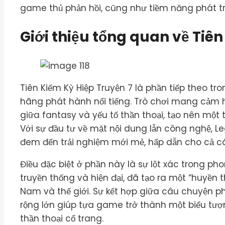
game thủ phản hồi, cũng như tiềm năng phát tri
Giới thiệu tổng quan về Tiê
Tiên Kiếm Kỳ Hiệp Truyện 7 là phần tiếp theo t
hãng phát hành nổi tiếng. Trò chơi mang cảm h
giữa fantasy và yếu tố thần thoại, tạo nên một t
Với sự đầu tư về mặt nội dung lẫn công nghệ, L
đem đến trải nghiệm mới mẻ, hấp dẫn cho cả cá
Điều đặc biệt ở phần này là sự lột xác trong ph
truyền thống và hiện đại, đã tạo ra một “huyền 
Nam và thế giới. Sự kết hợp giữa câu chuyện p
rộng lớn giúp tựa game trở thành một biểu tượn
thần thoại cổ trang.