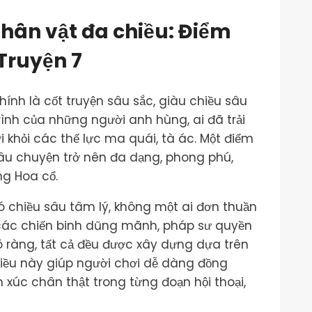
hân vật đa chiều: Điểm
Truyện 7
ính là cốt truyện sâu sắc, giàu chiều sâu
ình của những người anh hùng, ai đã trải
 khỏi các thế lực ma quái, tà ác. Một điểm
câu chuyện trở nên đa dạng, phong phú,
ng Hoa cổ.
 chiều sâu tâm lý, không một ai đơn thuần
 các chiến binh dũng mãnh, pháp sư quyền
õ ràng, tất cả đều được xây dựng dựa trên
điều này giúp người chơi dễ dàng đồng
xúc chân thật trong từng đoạn hội thoại,