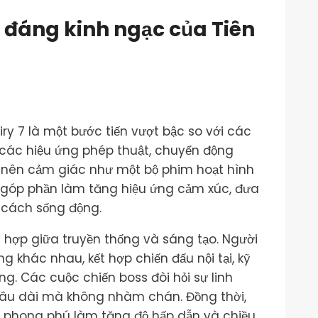
ác đáng kinh ngạc của Tiên
y 7 là một bước tiến vượt bậc so với các
 các hiệu ứng phép thuật, chuyển động
 nên cảm giác như một bộ phim hoạt hình
, góp phần làm tăng hiệu ứng cảm xúc, đưa
t cách sống động.
t hợp giữa truyền thống và sáng tạo. Người
g khác nhau, kết hợp chiến đấu nội tại, kỹ
g. Các cuộc chiến boss đòi hỏi sự linh
i lâu dài mà không nhàm chán. Đồng thời,
đố phong phú làm tăng độ hấp dẫn và chiều