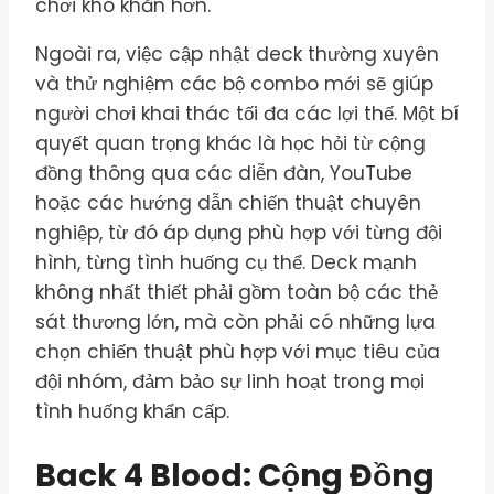
chơi khó khăn hơn.
Ngoài ra, việc cập nhật deck thường xuyên
và thử nghiệm các bộ combo mới sẽ giúp
người chơi khai thác tối đa các lợi thế. Một bí
quyết quan trọng khác là học hỏi từ cộng
đồng thông qua các diễn đàn, YouTube
hoặc các hướng dẫn chiến thuật chuyên
nghiệp, từ đó áp dụng phù hợp với từng đội
hình, từng tình huống cụ thể. Deck mạnh
không nhất thiết phải gồm toàn bộ các thẻ
sát thương lớn, mà còn phải có những lựa
chọn chiến thuật phù hợp với mục tiêu của
đội nhóm, đảm bảo sự linh hoạt trong mọi
tình huống khẩn cấp.
Back 4 Blood: Cộng Đồng