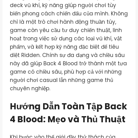
deck vũ khí, kỹ năng giúp người chơi tùy
biến phong cách chiến đấu của mình. Không
chỉ là một trò chơi hành động thuần túy,
game còn yêu cầu tư duy chiến thuật, linh
hoạt trong việc sử dụng các loại vũ khí, vật
phẩm, và kết hợp kỹ năng đặc biệt để tiêu
diệt Ridden. Chính sự đa dạng và chiều sâu
này đã giúp Back 4 Blood trở thành một tựa
game có chiều sâu, phù hợp cả với những
người chơi casual lẫn những game thủ
chuyên nghiệp.
Hướng Dẫn Toàn Tập Back
4 Blood: Mẹo và Thủ Thuật
Khi bước vào thế giới đầy thử thách của