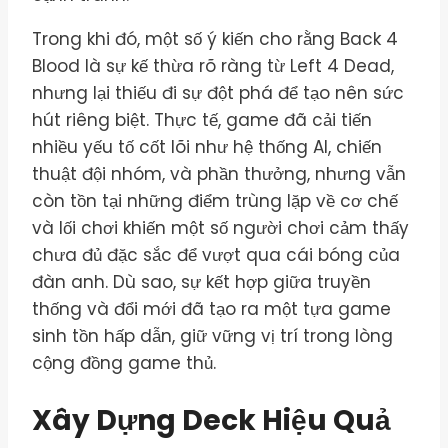
Trong khi đó, một số ý kiến cho rằng Back 4
Blood là sự kế thừa rõ ràng từ Left 4 Dead,
nhưng lại thiếu đi sự đột phá để tạo nên sức
hút riêng biệt. Thực tế, game đã cải tiến
nhiều yếu tố cốt lõi như hệ thống AI, chiến
thuật đội nhóm, và phần thưởng, nhưng vẫn
còn tồn tại những điểm trùng lặp về cơ chế
và lối chơi khiến một số người chơi cảm thấy
chưa đủ đặc sắc để vượt qua cái bóng của
đàn anh. Dù sao, sự kết hợp giữa truyền
thống và đổi mới đã tạo ra một tựa game
sinh tồn hấp dẫn, giữ vững vị trí trong lòng
cộng đồng game thủ.
Xây Dựng Deck Hiệu Quả