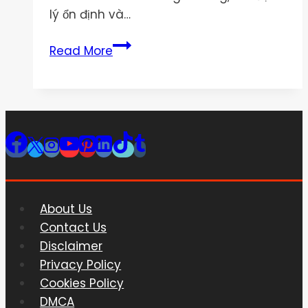
lý ổn định và…
Nổ
Read More
hũ
abc8
–
hành
trình
chạm
jackpot
đầy
About Us
cảm
Contact Us
xúc
Disclaimer
ngay
Privacy Policy
trong
Cookies Policy
từng
DMCA
lần