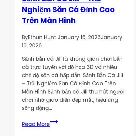
Nghiệm Săn Cá Đỉnh Cao
Giấc
Mơ
Trên Màn Hình
Làm
Giàu
By
Ethun Hunt
January 16, 2026
January
16, 2026
Sảnh bắn cá Jili là không gian chơi bắn
cá trực tuyến với đồ họa 3D và nhiều
chế độ săn cá hấp dẫn. Sảnh Bắn Cá Jili
– Trải Nghiệm Săn Cá Đỉnh Cao Trên
Màn Hình Sảnh bắn cá Jili thu hút người
chơi nhờ giao diện đẹp mắt, hiệu ứng
sống động…
Sảnh
Read More
Bắn