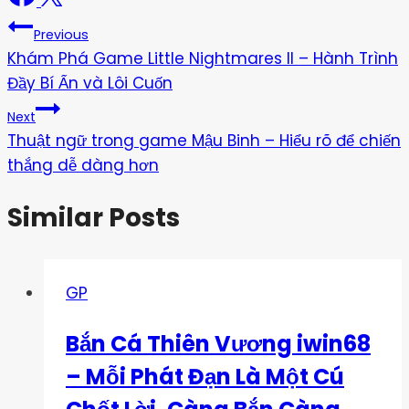
Post
Previous
Khám Phá Game Little Nightmares II – Hành Trình
navigation
Đầy Bí Ẩn và Lôi Cuốn
Next
Thuật ngữ trong game Mậu Binh – Hiểu rõ để chiến
thắng dễ dàng hơn
Similar Posts
GP
Bắn Cá Thiên Vương iwin68
– Mỗi Phát Đạn Là Một Cú