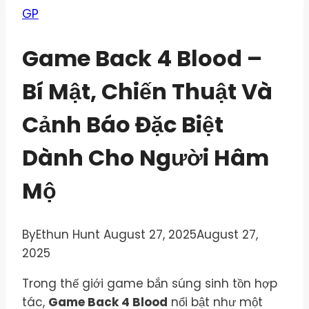
GP
Game Back 4 Blood –
Bí Mật, Chiến Thuật Và
Cảnh Báo Đặc Biệt
Dành Cho Người Hâm
Mộ
By
Ethun Hunt
August 27, 2025
August 27,
2025
Trong thế giới game bắn súng sinh tồn hợp
tác,
Game Back 4 Blood
nổi bật như một