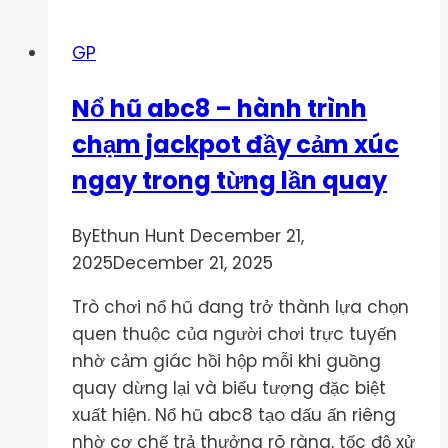
Cá
Jili
GP
–
Trải
Nổ hũ abc8 – hành trình
Nghiệm
chạm jackpot đầy cảm xúc
Săn
Cá
ngay trong từng lần quay
Đỉnh
Cao
By
Ethun Hunt
December 21,
Trên
2025
December 21, 2025
Màn
Hình
Trò chơi nổ hũ đang trở thành lựa chọn
quen thuộc của người chơi trực tuyến
nhờ cảm giác hồi hộp mỗi khi guồng
quay dừng lại và biểu tượng đặc biệt
xuất hiện. Nổ hũ abc8 tạo dấu ấn riêng
nhờ cơ chế trả thưởng rõ ràng, tốc độ xử