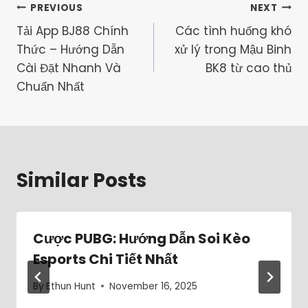
Post
PREVIOUS
NEXT
Tải App BJ88 Chính
Các tình huống khó
navigation
Thức – Hướng Dẫn
xử lý trong Mậu Binh
Cài Đặt Nhanh Và
BK8 từ cao thủ
Chuẩn Nhất
Similar Posts
Cược PUBG: Hướng Dẫn Soi Kèo
Esports Chi Tiết Nhất
By
Ethun Hunt
November 16, 2025