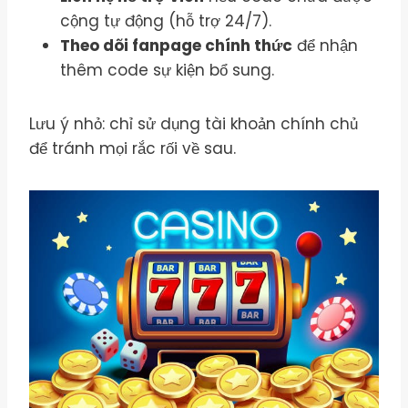
cộng tự động (hỗ trợ 24/7).
Theo dõi fanpage chính thức
để nhận
thêm code sự kiện bổ sung.
Lưu ý nhỏ: chỉ sử dụng tài khoản chính chủ
để tránh mọi rắc rối về sau.