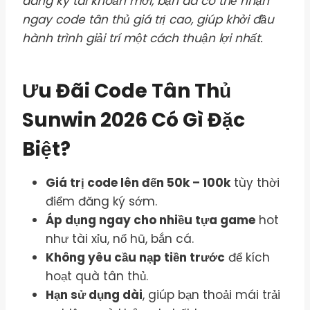
đăng ký tài khoản mới, bạn đã có thể nhận
ngay code tân thủ giá trị cao, giúp khởi đầu
hành trình giải trí một cách thuận lợi nhất.
Ưu Đãi Code Tân Thủ
Sunwin 2026 Có Gì Đặc
Biệt?
Giá trị code lên đến 50k – 100k
tùy thời
điểm đăng ký sớm.
Áp dụng ngay cho nhiều tựa game
hot
như tài xỉu, nổ hũ, bắn cá.
Không yêu cầu nạp tiền trước
để kích
hoạt quà tân thủ.
Hạn sử dụng dài
, giúp bạn thoải mái trải