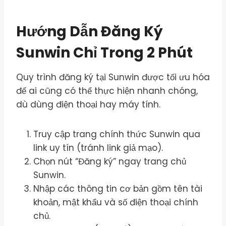
Hướng Dẫn Đăng Ký
Sunwin Chỉ Trong 2 Phút
Quy trình đăng ký tại Sunwin được tối ưu hóa
để ai cũng có thể thực hiện nhanh chóng,
dù dùng điện thoại hay máy tính.
Truy cập trang chính thức Sunwin qua
link uy tín (tránh link giả mạo).
Chọn nút “Đăng ký” ngay trang chủ
Sunwin.
Nhập các thông tin cơ bản gồm tên tài
khoản, mật khẩu và số điện thoại chính
chủ.