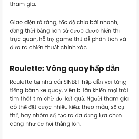
tham gia.
Giao diện rõ ràng, tốc độ chia bài nhanh,
đồng thời bảng lịch sử cược được hiển thị
trực quan, hỗ trợ game thủ dễ phân tích và
đưa ra chiến thuật chính xác.
Roulette: Vòng quay hấp dẫn
Roulette tại nhà cái SINBET hấp dẫn với từng
tiếng bánh xe quay, viên bi lăn khiến mọi trái
tim thót tim chờ đợi kết quả. Người tham gia
có thể đặt cược nhiều kiểu: theo màu, số cụ
thể, hay nhóm số, tạo ra đa dạng lựa chọn
cũng như cơ hội thắng lớn.