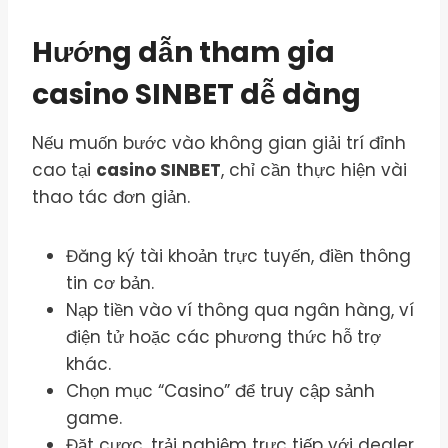
Hướng dẫn tham gia
casino SINBET dễ dàng
Nếu muốn bước vào không gian giải trí đỉnh
cao tại
casino SINBET
, chỉ cần thực hiện vài
thao tác đơn giản.
Đăng ký tài khoản trực tuyến, điền thông
tin cơ bản.
Nạp tiền vào ví thông qua ngân hàng, ví
điện tử hoặc các phương thức hỗ trợ
khác.
Chọn mục “Casino” để truy cập sảnh
game.
Đặt cược, trải nghiệm trực tiếp với dealer