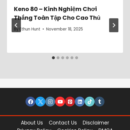
Keno 80 – Kinh Nghiệm Chơi
Thắng Toàn Tập Cho Cao Thủ
By
Ethun Hunt
November 18, 2025
About Us
Contact Us
Disclaimer