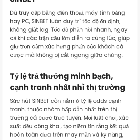
Dù truy cập bằng điện thoại, máy tính bảng
hay PC, SINBET luôn duy trì tốc độ ổn định,
không giật lag. Tốc độ phản hồi nhanh, ngay
cả khi các trận cầu lớn diễn ra cùng lúc, giúp
giữ trọn cảm xúc hưng phấn của khách cá
cược mà không bị cắt ngang giữa chừng.
Tỷ lệ trả thưởng minh bạch,
cạnh tranh nhất nhì thị trường
Sức hút SINBET còn nằm ở tỷ lệ odds cạnh
tranh, thuộc nhóm hấp dẫn nhất trên thị
trường cá cược trực tuyến. Mọi luật chơi, xác
suất đều công khai, tạo niềm tin rằng kết quả
hoàn toàn dựa trên may mắn và kỹ năng,