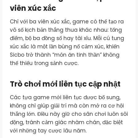
viên xúc xắc
Chỉ với ba viên xúc xắc, game có thể tạo ra
vô số kịch bản thắng thua khác nhau: tổng
điểm, bộ ba đồng số hay tài xỉu. Mỗi cú tung
xúc xắc là một lần bùng nổ cảm xúc, khiến
Sicbo trở thành “món ăn tinh thần” không
thể thiếu trong sảnh cược.
Trò chơi mới liên tục cập nhật
Các tựa game mới liên tục được bổ sung,
không chỉ giúp giải trí mà còn mở ra cơ hội
thắng lớn. Điều này giữ cho sân chơi luôn sôi
động, tránh cảm giác nhàm chán, đặc biệt
với những tay cược lâu năm.