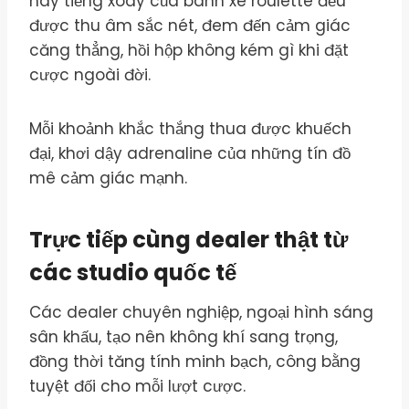
hay tiếng xoay của bánh xe roulette đều
được thu âm sắc nét, đem đến cảm giác
căng thẳng, hồi hộp không kém gì khi đặt
cược ngoài đời.
Mỗi khoảnh khắc thắng thua được khuếch
đại, khơi dậy adrenaline của những tín đồ
mê cảm giác mạnh.
Trực tiếp cùng dealer thật từ
các studio quốc tế
Các dealer chuyên nghiệp, ngoại hình sáng
sân khấu, tạo nên không khí sang trọng,
đồng thời tăng tính minh bạch, công bằng
tuyệt đối cho mỗi lượt cược.