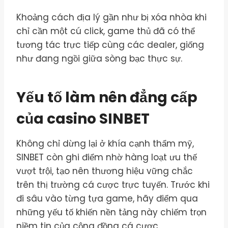
Khoảng cách địa lý gần như bị xóa nhòa khi
chỉ cần một cú click, game thủ đã có thể
tương tác trực tiếp cùng các dealer, giống
như đang ngồi giữa sòng bạc thực sự.
Yếu tố làm nên đẳng cấp
của casino SINBET
Không chỉ dừng lại ở khía cạnh thẩm mỹ,
SINBET còn ghi điểm nhờ hàng loạt ưu thế
vượt trội, tạo nên thương hiệu vững chắc
trên thị trường cá cược trực tuyến. Trước khi
đi sâu vào từng tựa game, hãy điểm qua
những yếu tố khiến nền tảng này chiếm trọn
niềm tin của cộng đồng cá cược.