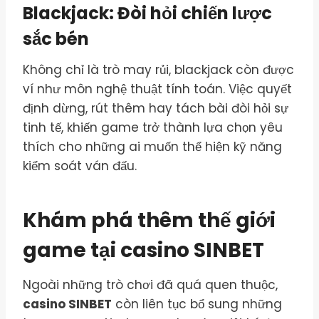
Blackjack: Đòi hỏi chiến lược
sắc bén
Không chỉ là trò may rủi, blackjack còn được
ví như môn nghệ thuật tính toán. Việc quyết
định dừng, rút thêm hay tách bài đòi hỏi sự
tinh tế, khiến game trở thành lựa chọn yêu
thích cho những ai muốn thể hiện kỹ năng
kiểm soát ván đấu.
Khám phá thêm thế giới
game tại casino SINBET
Ngoài những trò chơi đã quá quen thuộc,
casino SINBET
còn liên tục bổ sung những