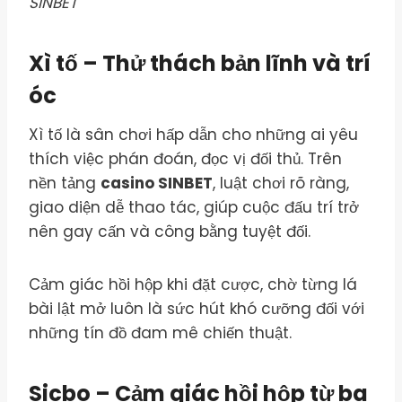
SINBET
Xì tố – Thử thách bản lĩnh và trí
óc
Xì tố là sân chơi hấp dẫn cho những ai yêu
thích việc phán đoán, đọc vị đối thủ. Trên
nền tảng
casino SINBET
, luật chơi rõ ràng,
giao diện dễ thao tác, giúp cuộc đấu trí trở
nên gay cấn và công bằng tuyệt đối.
Cảm giác hồi hộp khi đặt cược, chờ từng lá
bài lật mở luôn là sức hút khó cưỡng đối với
những tín đồ đam mê chiến thuật.
Sicbo – Cảm giác hồi hộp từ ba