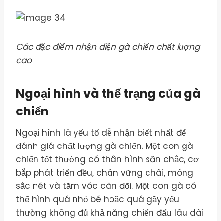
Các đặc điểm nhận diện gà chiến chất lượng
cao
Ngoại hình và thể trạng của gà
chiến
Ngoại hình là yếu tố dễ nhận biết nhất để
đánh giá chất lượng gà chiến. Một con gà
chiến tốt thường có thân hình săn chắc, cơ
bắp phát triển đều, chân vững chãi, móng
sắc nét và tầm vóc cân đối. Một con gà có
thể hình quá nhỏ bé hoặc quá gầy yếu
thường không đủ khả năng chiến đấu lâu dài