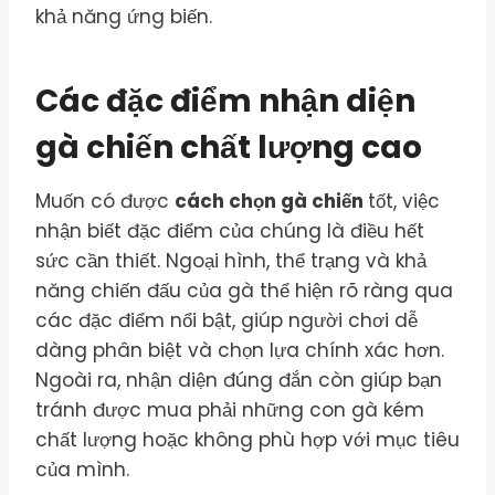
khả năng ứng biến.
Các đặc điểm nhận diện
gà chiến chất lượng cao
Muốn có được
cách chọn gà chiến
tốt, việc
nhận biết đặc điểm của chúng là điều hết
sức cần thiết. Ngoại hình, thể trạng và khả
năng chiến đấu của gà thể hiện rõ ràng qua
các đặc điểm nổi bật, giúp người chơi dễ
dàng phân biệt và chọn lựa chính xác hơn.
Ngoài ra, nhận diện đúng đắn còn giúp bạn
tránh được mua phải những con gà kém
chất lượng hoặc không phù hợp với mục tiêu
của mình.