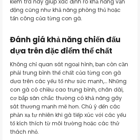
kiểm tra này giúp xác định rõ khả năng vận
động cũng như khả năng phòng thủ hoặc
tấn công của từng con gà.
Đánh giá khả năng chiến đấu
dựa trên đặc điểm thể chất
Không chỉ quan sát ngoại hình, bạn còn cần
phải trung bình thể chất của từng con gà
dựa trên các yếu tố như sức mạnh,… Những
con gà có chiều cao trung bình, chân dài,
cơ bắp săn chắc thường có khả năng gây
sát thương mạnh mẽ hơn. Chú ý đến các
phản xạ tự nhiên khi gà tiếp xúc với các yếu
tố kích thích từ môi trường hoặc các thử
thách nhỏ.