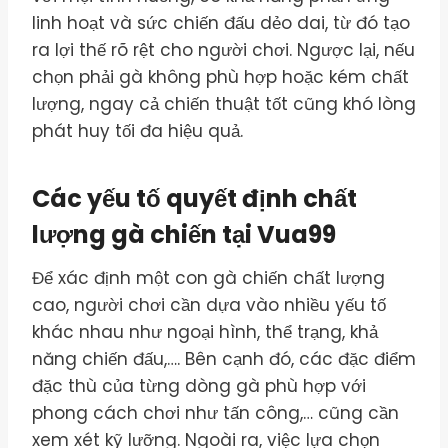
linh hoạt và sức chiến đấu dẻo dai, từ đó tạo
ra lợi thế rõ rệt cho người chơi. Ngược lại, nếu
chọn phải gà không phù hợp hoặc kém chất
lượng, ngay cả chiến thuật tốt cũng khó lòng
phát huy tối đa hiệu quả.
Các yếu tố quyết định chất
lượng gà chiến tại Vua99
Để xác định một con gà chiến chất lượng
cao, người chơi cần dựa vào nhiều yếu tố
khác nhau như ngoại hình, thể trạng, khả
năng chiến đấu,…. Bên cạnh đó, các đặc điểm
đặc thù của từng dòng gà phù hợp với
phong cách chơi như tấn công,… cũng cần
xem xét kỹ lưỡng. Ngoài ra, việc lựa chọn