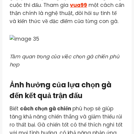
cuộc thi đấu. Tham gia
vua99
một cách cẩn
thận chính là nghệ thuật, đòi hỏi sự tinh tế
và kiến thức về đặc điểm của từng con gà.
Tầm quan trọng của việc chọn gà chiến phù
hợp
Ảnh hưởng của lựa chọn gà
đến kết quả trận đấu
Biết
cách chọn gà chiến
phù hợp sẽ giúp
tăng khả năng chiến thắng và giảm thiểu rủi
ro thất bại. Gà chiến tốt có thể thích nghi tốt
với mọi tình huống, có khả năng phản ứng