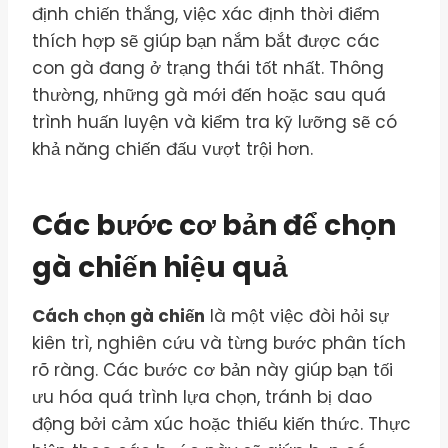
định chiến thắng, việc xác định thời điểm
thích hợp sẽ giúp bạn nắm bắt được các
con gà đang ở trạng thái tốt nhất. Thông
thường, những gà mới đến hoặc sau quá
trình huấn luyện và kiểm tra kỹ lưỡng sẽ có
khả năng chiến đấu vượt trội hơn.
Các bước cơ bản để chọn
gà chiến hiệu quả
Cách chọn gà chiến
là một việc đòi hỏi sự
kiên trì, nghiên cứu và từng bước phân tích
rõ ràng. Các bước cơ bản này giúp bạn tối
ưu hóa quá trình lựa chọn, tránh bị dao
động bởi cảm xúc hoặc thiếu kiến thức. Thực