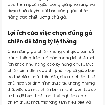
dựa trên nguồn gốc, dòng giống rõ ràng và
được huấn luyện bài bản cũng góp phần
nâng cao chất lượng chú gà.
Lợi ích của việc chọn đúng gà
chiến để tăng tỷ lệ thắng
Chọn đúng gà chiến không chỉ giúp bạn dễ
dàng thắng trận mà còn mang lại nhiều lợi
ích khác như nâng cao kỹ năng chơi,… Một
chiến binh đỉnh cao khi phù hợp sẽ giúp bạn
có thể kiểm soát trận đấu, đưa ra chiến thuật
phù hợp với tình hình thực tế. Không những
thế, việc có một chiến binh mạnh còn tạo sự
tự tin để bạn thoải mái thử nghiệm các
chiến thuật mới, mở rộng tầm hiểu biết và