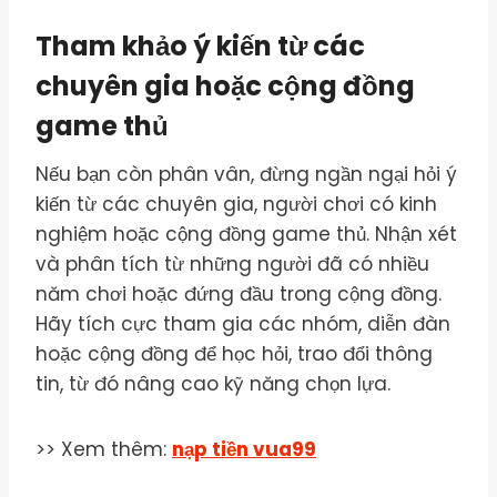
Tham khảo ý kiến từ các
chuyên gia hoặc cộng đồng
game thủ
Nếu bạn còn phân vân, đừng ngần ngại hỏi ý
kiến từ các chuyên gia, người chơi có kinh
nghiệm hoặc cộng đồng game thủ. Nhận xét
và phân tích từ những người đã có nhiều
năm chơi hoặc đứng đầu trong cộng đồng.
Hãy tích cực tham gia các nhóm, diễn đàn
hoặc cộng đồng để học hỏi, trao đổi thông
tin, từ đó nâng cao kỹ năng chọn lựa.
>> Xem thêm:
nạp tiền vua99