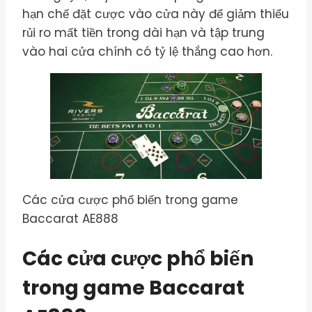
hạn chế đặt cược vào cửa này để giảm thiểu
rủi ro mất tiền trong dài hạn và tập trung
vào hai cửa chính có tỷ lệ thắng cao hơn.
Các cửa cược phổ biến trong game
Baccarat AE888
Các cửa cược phổ biến
trong game Baccarat