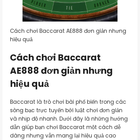
Cách chơi Baccarat AE888 đơn giản nhưng
hiệu quả
Cách chơi Baccarat
AE888 đơn giản nhưng
hiệu quả
Baccarat là trò chơi bài phổ biến trong các
sòng bạc trực tuyến bởi luật chơi đơn giản
và nhịp độ nhanh. Dưới đây là những hướng
dẫn giúp bạn chơi Baccarat một cách dễ
dàng nhưng vẫn mang lại hiệu quả cao