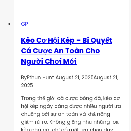
dẫn
rút
tiền
GP
B52Club
an
Kèo Cơ Hội Kép – Bí Quyết
toàn:
Cá Cược An Toàn Cho
đúng
kênh
Người Chơi Mới
đúng
hạn
By
Ethun Hunt
August 21, 2025
August 21,
không
2025
phí
ẩn
Trong thế giới cá cược bóng đá, kèo cơ
hội kép ngày càng được nhiều người ưa
chuộng bởi sự an toàn và khả năng
giảm rủi ro. Không giống như những loại
kèo nhà cái chỉ có một lựa chọn duy