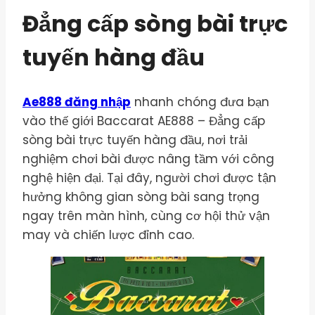
Đẳng cấp sòng bài trực
tuyến hàng đầu
Ae888 đăng nhập
nhanh chóng đưa bạn
vào thế giới Baccarat AE888 – Đẳng cấp
sòng bài trực tuyến hàng đầu, nơi trải
nghiệm chơi bài được nâng tầm với công
nghệ hiện đại. Tại đây, người chơi được tận
hưởng không gian sòng bài sang trọng
ngay trên màn hình, cùng cơ hội thử vận
may và chiến lược đỉnh cao.