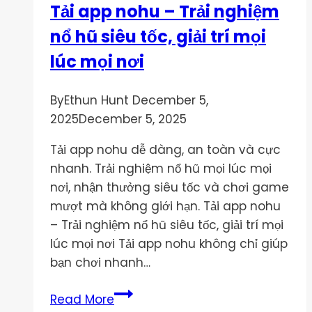
Tải app nohu – Trải nghiệm
nổ hũ siêu tốc, giải trí mọi
lúc mọi nơi
By
Ethun Hunt
December 5,
2025
December 5, 2025
Tải app nohu dễ dàng, an toàn và cực
nhanh. Trải nghiệm nổ hũ mọi lúc mọi
nơi, nhận thưởng siêu tốc và chơi game
mượt mà không giới hạn. Tải app nohu
– Trải nghiệm nổ hũ siêu tốc, giải trí mọi
lúc mọi nơi Tải app nohu không chỉ giúp
bạn chơi nhanh…
Tải
Read More
app