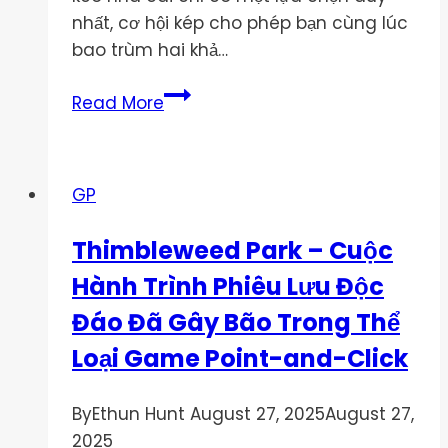
nhất, cơ hội kép cho phép bạn cùng lúc
bao trùm hai khả…
Kèo
Read More
Cơ
Hội
Kép
GP
–
Bí
Thimbleweed Park – Cuộc
Quyết
Hành Trình Phiêu Lưu Độc
Cá
Cược
Đáo Đã Gây Bão Trong Thể
An
Loại Game Point-and-Click
Toàn
Cho
By
Ethun Hunt
August 27, 2025
August 27,
Người
2025
Chơi