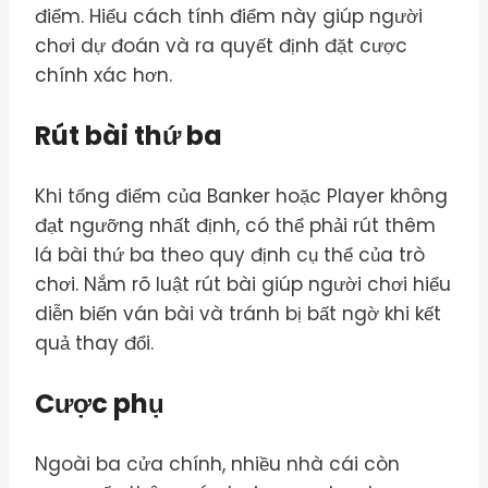
điểm. Hiểu cách tính điểm này giúp người
chơi dự đoán và ra quyết định đặt cược
chính xác hơn.
Rút bài thứ ba
Khi tổng điểm của Banker hoặc Player không
đạt ngưỡng nhất định, có thể phải rút thêm
lá bài thứ ba theo quy định cụ thể của trò
chơi. Nắm rõ luật rút bài giúp người chơi hiểu
diễn biến ván bài và tránh bị bất ngờ khi kết
quả thay đổi.
Cược phụ
Ngoài ba cửa chính, nhiều nhà cái còn