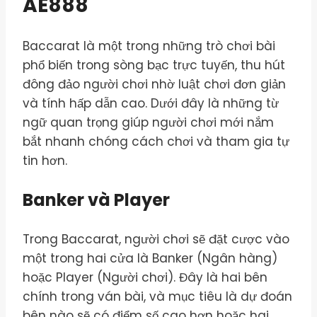
AE888
Baccarat là một trong những trò chơi bài
phổ biến trong sòng bạc trực tuyến, thu hút
đông đảo người chơi nhờ luật chơi đơn giản
và tính hấp dẫn cao. Dưới đây là những từ
ngữ quan trọng giúp người chơi mới nắm
bắt nhanh chóng cách chơi và tham gia tự
tin hơn.
Banker và Player
Trong Baccarat, người chơi sẽ đặt cược vào
một trong hai cửa là Banker (Ngân hàng)
hoặc Player (Người chơi). Đây là hai bên
chính trong ván bài, và mục tiêu là dự đoán
bên nào sẽ có điểm số cao hơn hoặc hai