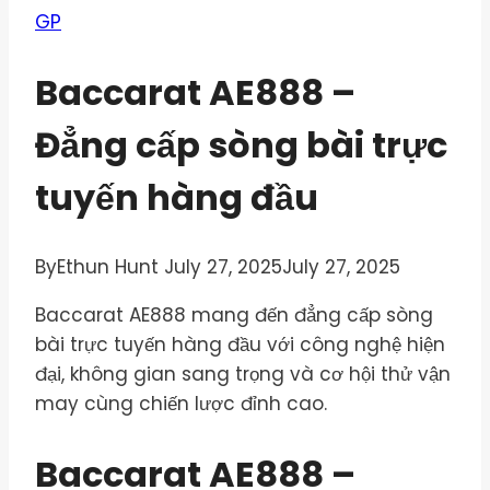
GP
Baccarat AE888 –
Đẳng cấp sòng bài trực
tuyến hàng đầu
By
Ethun Hunt
July 27, 2025
July 27, 2025
Baccarat AE888 mang đến đẳng cấp sòng
bài trực tuyến hàng đầu với công nghệ hiện
đại, không gian sang trọng và cơ hội thử vận
may cùng chiến lược đỉnh cao.
Baccarat AE888 –