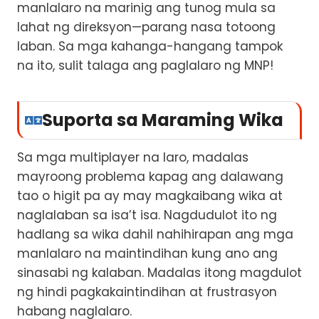
manlalaro na marinig ang tunog mula sa
lahat ng direksyon—parang nasa totoong
laban. Sa mga kahanga-hangang tampok
na ito, sulit talaga ang paglalaro ng MNP!
Suporta sa Maraming Wika
Sa mga multiplayer na laro, madalas
mayroong problema kapag ang dalawang
tao o higit pa ay may magkaibang wika at
naglalaban sa isa’t isa. Nagdudulot ito ng
hadlang sa wika dahil nahihirapan ang mga
manlalaro na maintindihan kung ano ang
sinasabi ng kalaban. Madalas itong magdulot
ng hindi pagkakaintindihan at frustrasyon
habang naglalaro.