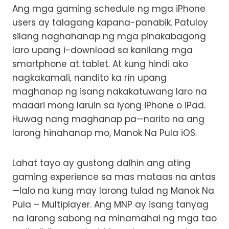
Ang mga gaming schedule ng mga iPhone
users ay talagang kapana-panabik. Patuloy
silang naghahanap ng mga pinakabagong
laro upang i-download sa kanilang mga
smartphone at tablet. At kung hindi ako
nagkakamali, nandito ka rin upang
maghanap ng isang nakakatuwang laro na
maaari mong laruin sa iyong iPhone o iPad.
Huwag nang maghanap pa—narito na ang
larong hinahanap mo, Manok Na Pula iOS.
Lahat tayo ay gustong dalhin ang ating
gaming experience sa mas mataas na antas
—lalo na kung may larong tulad ng Manok Na
Pula – Multiplayer. Ang MNP ay isang tanyag
na larong sabong na minamahal ng mga tao