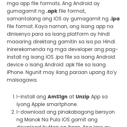
mga app file formats. Ang Android ay
gumagamit ng
.apk
file format,
samantalang ang iOS ay gumagamit ng
.ipa
file format. Kaya naman, ang isang app na
dinisenyo para sa isang platform ay hindi
maaaring direktang gamitin sa isa pa. Hindi
inirerekomenda ng mga developer ang pag-
install ng isang iOS .ipa file sa isang Android
device o isang Android .apk file sa isang
iPhone. Ngunit may ilang paraan upang ito’y
maisagawa.
I-install ang
AmS1gn
at
Unzip
App sa
iyong Apple smartphone.
I-download ang pinakabagong bersyon
ng Manok Na Pula iOS gamit ang