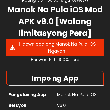
Rating 5.0 (156,351 Mga Review)
Manok Na Pula iOS Mod
APK v8.0 [Walang
limitasyong Pera]
I-download ang Manok Na Pula iOS
Ngayon!
Bersyon 8.0 | 100% Libre
Impo ng App
Pangalan ng App
Manok Na Pula iOS
Bersyon
v8.0