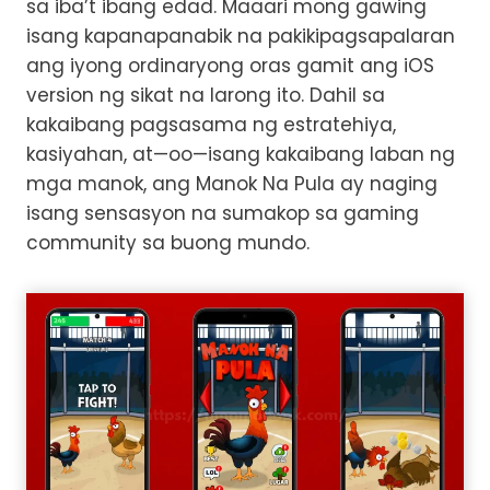
sa iba’t ibang edad. Maaari mong gawing
isang kapanapanabik na pakikipagsapalaran
ang iyong ordinaryong oras gamit ang iOS
version ng sikat na larong ito. Dahil sa
kakaibang pagsasama ng estratehiya,
kasiyahan, at—oo—isang kakaibang laban ng
mga manok, ang Manok Na Pula ay naging
isang sensasyon na sumakop sa gaming
community sa buong mundo.