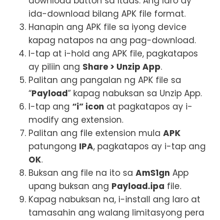
download button sa itaas. Ang laro ay
ida-download bilang APK file format.
Hanapin ang APK file sa iyong device
kapag natapos na ang pag-download.
I-tap at i-hold ang APK file, pagkatapos
ay piliin ang
Share > Unzip App
.
Palitan ang pangalan ng APK file sa
“
Payload
” kapag nabuksan sa Unzip App.
I-tap ang
“i” icon
at pagkatapos ay i-
modify ang extension.
Palitan ang file extension mula
APK
patungong
IPA
, pagkatapos ay i-tap ang
OK
.
Buksan ang file na ito sa
AmS1gn
App
upang buksan ang
Payload.ipa
file.
Kapag nabuksan na, i-install ang laro at
tamasahin ang walang limitasyong pera