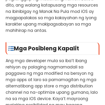
dito, ang walang katapusang mga resources
na ibinibigay ng Manok Na Pula mod iOS ay
magpapalakas sa mga kakayahan ng iyong
karakter upang makipagsabayan sa mga
mahihirap na antas.
Mga Posibleng Kapalit
Ang mga developer mula sa iba’t ibang
rehiyon ay palaging nagmamadali sa
paggawa ng mga modified na bersyon ng
mga apps at laro sa pamamagitan ng mga
alternatibong app store o mga distribution
channel na na-optimize upang gumana, lalo
na sa mga iOS device. Kaya’t mayroong
malaking posibilidad na may bagong