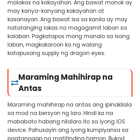
malakas na kakayahan. Ang bawat manok ay
may kanya-kanyang kakayahan at
kasanayan. Ang bawat isa sa kanila ay may
natatanging lakas na magagamit laban sa
kalaban. Pagkatapos mong manalo sa isang
laban, magkakaroon ka ng walang
katapusang supply ng dragon eyes.
Maraming Mahihirap na
Antas
Maraming mahihirap na antas ang ipinakilala
sa mod na bersyon ng laro. Hindi ka na
mababato habang nilalaro ito sa iyong iOS
device. Pahusayin ang iyong kumpiyansa sa
pagtanggap ng matitinding hamon. Bukod