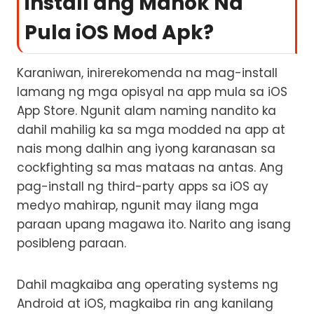
install ang Manok Na
Pula iOS Mod Apk?
Karaniwan, inirerekomenda na mag-install
lamang ng mga opisyal na app mula sa iOS
App Store. Ngunit alam naming nandito ka
dahil mahilig ka sa mga modded na app at
nais mong dalhin ang iyong karanasan sa
cockfighting sa mas mataas na antas. Ang
pag-install ng third-party apps sa iOS ay
medyo mahirap, ngunit may ilang mga
paraan upang magawa ito. Narito ang isang
posibleng paraan.
Dahil magkaiba ang operating systems ng
Android at iOS, magkaiba rin ang kanilang