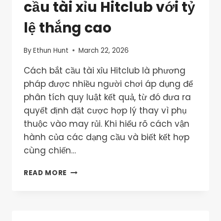
cầu tài xỉu Hitclub với tỷ
THU
HÚT
lệ thắng cao
NHIỀU
NGƯỜI
CHƠI
By
Ethun Hunt
March 22, 2026
Cách bắt cầu tài xỉu Hitclub là phương
pháp được nhiều người chơi áp dụng để
phân tích quy luật kết quả, từ đó đưa ra
quyết định đặt cược hợp lý thay vì phụ
thuộc vào may rủi. Khi hiểu rõ cách vận
hành của các dạng cầu và biết kết hợp
cùng chiến…
HƯỚNG
READ MORE
DẪN
CÁCH
BẮT
CẦU