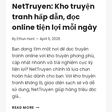
NetTruyen: Kho truyện
CẬP
NHẬT
tranh hấp dẫn, đọc
PHIM
MỚI
online tiện lợi mỗi ngày
NHANH
CHÓNG
By
Ethun Hunt
April 5, 2026
Bạn đang tìm một nơi để đọc truyện
tranh online với kho truyện phong phú,
cập nhật nhanh và trải nghiệm cực kỳ
tiện lợi? NetTruyen chính là lựa chọn
hoàn hảo dành cho bạn. Với kho truyện
tranh khổng lồ, giao diện sạch sẽ và dễ
sử dụng, NetTruyen giúp hàng triệu độc
giả…
NETTRUYEN:
READ MORE
KHO