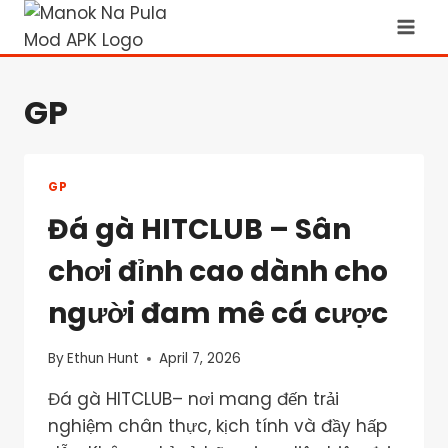
Skip
to
content
GP
GP
Đá gà HITCLUB – Sân
chơi đỉnh cao dành cho
người đam mê cá cược
By
Ethun Hunt
April 7, 2026
Đá gà HITCLUB– nơi mang đến trải
nghiệm chân thực, kịch tính và đầy hấp