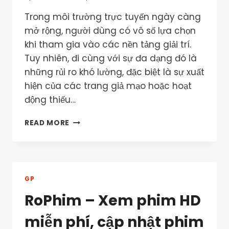
Trong môi trường trực tuyến ngày càng
mở rộng, người dùng có vô số lựa chọn
khi tham gia vào các nền tảng giải trí.
Tuy nhiên, đi cùng với sự đa dạng đó là
những rủi ro khó lường, đặc biệt là sự xuất
hiện của các trang giả mạo hoặc hoạt
động thiếu…
GMNC
READ MORE
–
CHẶN
ĐỨNG
RỦI
RO
GP
TỪ
RoPhim – Xem phim HD
NHÀ
CÁI
miễn phí, cập nhật phim
LỪA
ĐẢO