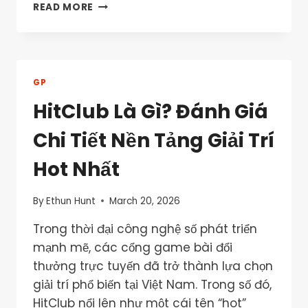
CASINO
READ MORE
DA88
–
THIÊN
ĐƯỜNG
GIẢI
GP
TRÍ
HitClub Là Gì? Đánh Giá
CHO
DÂN
Chi Tiết Nền Tảng Giải Trí
CHƠI
THỨ
Hot Nhất
THIỆT
By
Ethun Hunt
March 20, 2026
Trong thời đại công nghệ số phát triển
mạnh mẽ, các cổng game bài đổi
thưởng trực tuyến đã trở thành lựa chọn
giải trí phổ biến tại Việt Nam. Trong số đó,
HitClub nổi lên như một cái tên “hot”