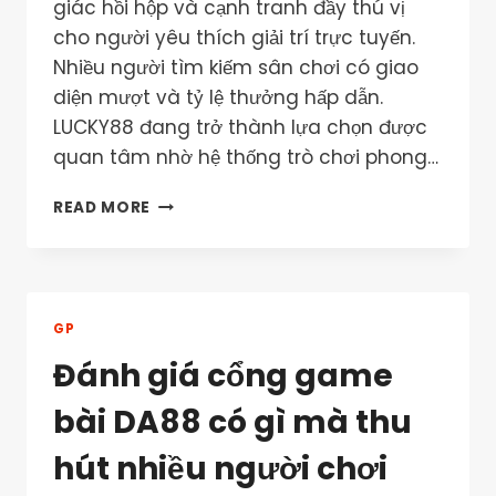
giác hồi hộp và cạnh tranh đầy thú vị
BÀI
cho người yêu thích giải trí trực tuyến.
Nhiều người tìm kiếm sân chơi có giao
diện mượt và tỷ lệ thưởng hấp dẫn.
LUCKY88 đang trở thành lựa chọn được
quan tâm nhờ hệ thống trò chơi phong…
GAME
READ MORE
BÀI
LUCKY88
–
SÂN
CHƠI
GP
ĐỔI
Đánh giá cổng game
THƯỞNG
KỊCH
bài DA88 có gì mà thu
TÍNH
NHẤT
hút nhiều người chơi