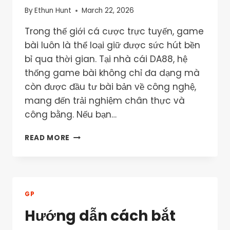
By
Ethun Hunt
March 22, 2026
Trong thế giới cá cược trực tuyến, game
bài luôn là thể loại giữ được sức hút bền
bỉ qua thời gian. Tại nhà cái DA88, hệ
thống game bài không chỉ đa dạng mà
còn được đầu tư bài bản về công nghệ,
mang đến trải nghiệm chân thực và
công bằng. Nếu bạn…
ĐÁNH
READ MORE
GIÁ
CỔNG
GAME
BÀI
DA88
GP
CÓ
Hướng dẫn cách bắt
GÌ
MÀ