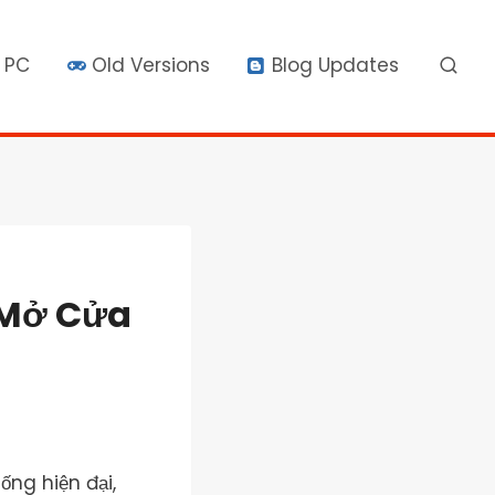
r PC
Old Versions
Blog Updates
 Mở Cửa
ống hiện đại,