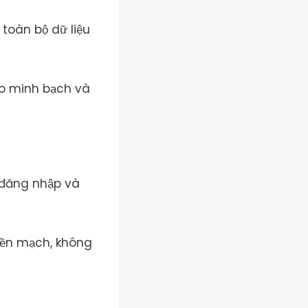
toàn bộ dữ liệu
ảo minh bạch và
ể đăng nhập và
liền mạch, không