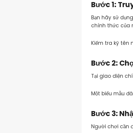
Bước 1: Tru
Bạn hãy sử dụng
chính thức của 
Kiểm tra kỹ tên 
Bước 2: Ch
Tại giao diện ch
Một biểu mẫu đăn
Bước 3: Nhậ
Người chơi cần 