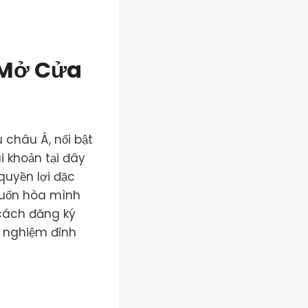
 Mở Cửa
châu Á, nổi bật
i khoản tại đây
quyền lợi đặc
muốn hòa mình
cách đăng ký
i nghiệm đỉnh