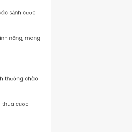
 các sảnh cược
tính năng, mang
nh thưởng chào
n thua cược